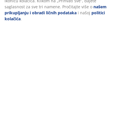
ikonicu kolačića. Klikom na „Prihvati sve“, dajete
saglasnost za sve tri namene. Pročitajte više o
našem
prikupljanju i obradi ličnih podataka
i našoj
politici
Recenzije
kolačića
.
(
0
)
Dostava