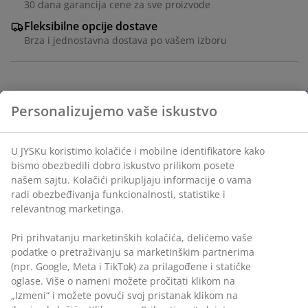
30 dana garancija cene za sve proizvode
Fleksibilne opcije dostave
Brza i jednostavna dostava po vašem izboru
Baštenska garnitura za 4 osobe. Sto: nauljeno FSC™
Personalizujemo vaše iskustvo
tvrdo drvo. Ø120xV77 cm. Stolice: nauljeno FSC™ tvrdo
drvo. 7 položaja. Sklopive.
U JYSKu koristimo kolačiće i mobilne identifikatore kako
bismo obezbedili dobro iskustvo prilikom posete
Šifra artikla: S375605
našem sajtu. Kolačići prikupljaju informacije o vama
radi obezbeđivanja funkcionalnosti, statistike i
relevantnog marketinga.
Komplet se sastoji od sledećih artikala
Pri prihvatanju marketinških kolačića, delićemo vaše
podatke o pretraživanju sa marketinškim partnerima
(npr. Google, Meta i TikTok) za prilagođene i statičke
oglase. Više o nameni možete pročitati klikom na
Tehnički podaci
„Izmeni“ i možete povući svoj pristanak klikom na