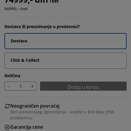
/set
86995,- /set
Dostava ili preuzimanje u prodavnici?
Dostava
Click & Collect
Količina
-
+
Dodaj u korpu
Neograničen povraćaj
Bez vremenskog ograničenja - vratite u bilo koju JYSK
prodavnicu
Garancija cene