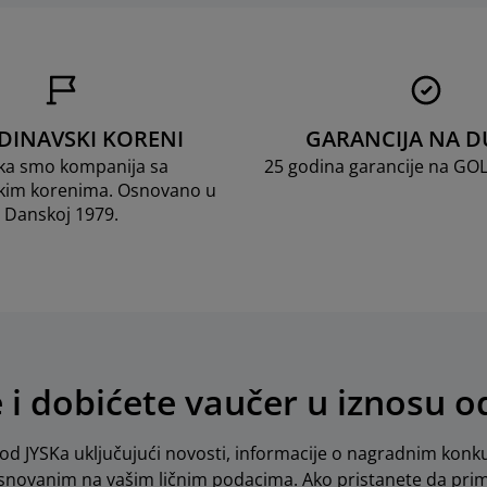
DINAVSKI KORENI
GARANCIJA NA D
ka smo kompanija sa
25 godina garancije na GO
kim korenima. Osnovano u
Danskoj 1979.
e i dobićete vaučer u iznosu 
d JYSKa uključujući novosti, informacije o nagradnim konku
novanim na vašim ličnim podacima. Ako pristanete da pri