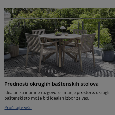
Prednosti okruglih baštenskih stolova
Idealan za intimne razgovore i manje prostore: okrugli
baštenski sto može biti idealan izbor za vas.
Pročitajte više