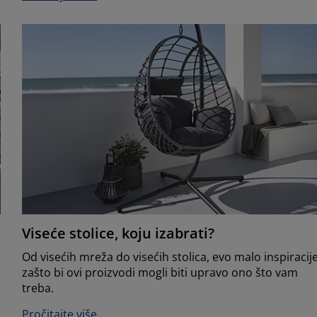
Viseće stolice, koju izabrati?
Od visećih mreža do visećih stolica, evo malo inspiracij
zašto bi ovi proizvodi mogli biti upravo ono što vam
treba.
Pročitajte više