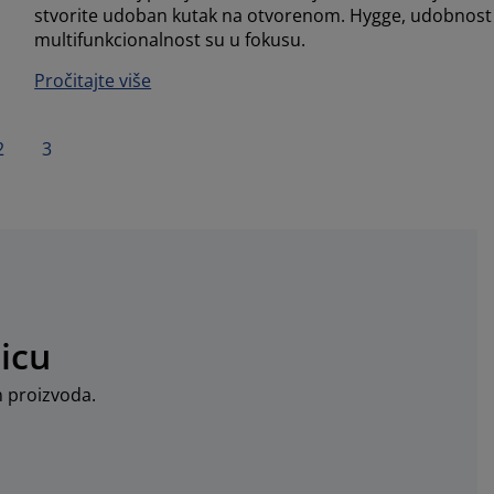
stvorite udoban kutak na otvorenom. Hygge, udobnost 
multifunkcionalnost su u fokusu.
Pročitajte više
2
3
icu
n proizvoda.