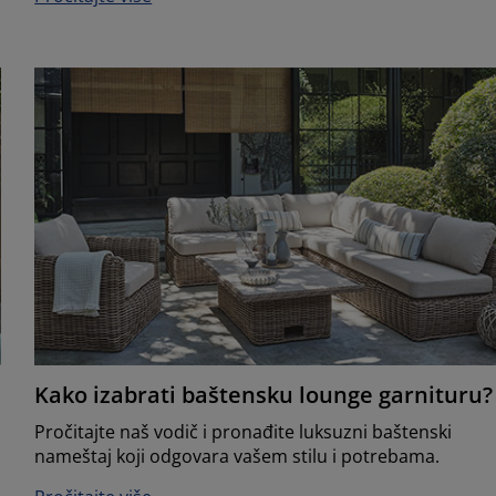
Kako izabrati baštensku lounge garnituru?
Pročitajte naš vodič i pronađite luksuzni baštenski
nameštaj koji odgovara vašem stilu i potrebama.