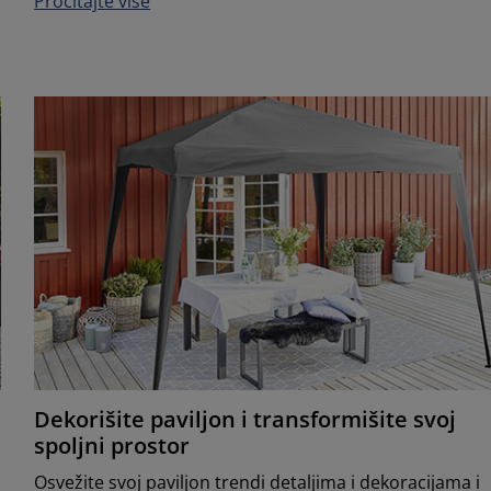
Pročitajte više
Dekorišite paviljon i transformišite svoj
spoljni prostor
Osvežite svoj paviljon trendi detaljima i dekoracijama i