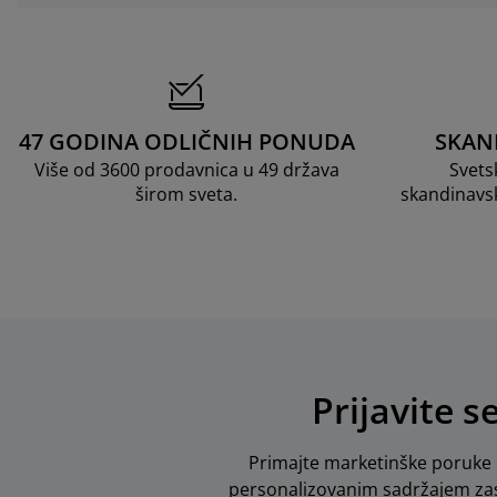
47 GODINA ODLIČNIH PONUDA
SKAN
Više od 3600 prodavnica u 49 država
Svets
širom sveta.
skandinavs
Prijavite s
Primajte marketinške poruke o
personalizovanim sadržajem zas