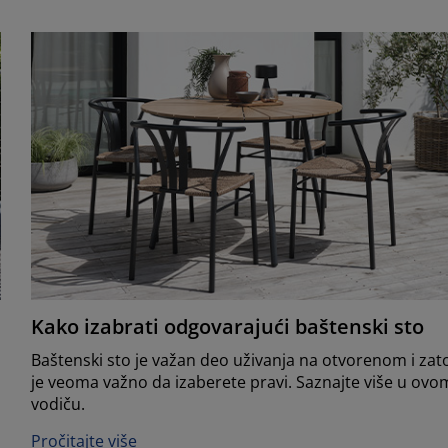
Kako izabrati odgovarajući baštenski sto
Baštenski sto je važan deo uživanja na otvorenom i zat
je veoma važno da izaberete pravi. Saznajte više u ovo
vodiču.
Pročitajte više