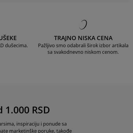
UŠEKE
TRAJNO NISKA CENA
LD dušecima.
Pažljivo smo odabrali širok izbor artikala
sa svakodnevno niskom cenom.
od 1.000 RSD
rsima, inspiraciju i ponude sa
mate marketinške poruke, takođe