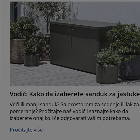
Vodič: Kako da izaberete sanduk za jastuke
Veći ili manji sanduk? Sa prostorom za sedenje ili lak za
pomeranje? Pročitajte naš vodič i saznajte kako da
izaberete onaj koji će odgovarati vašim potrebama.
Pročitajte više