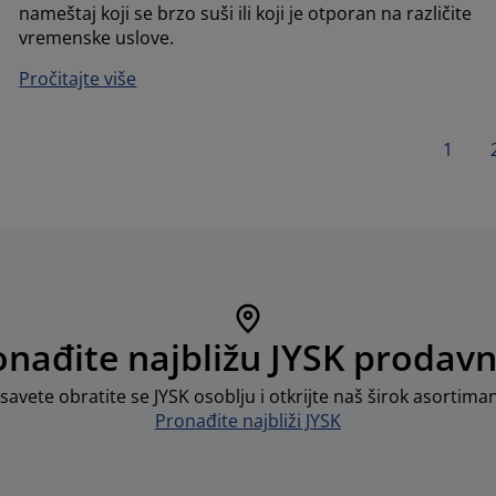
nameštaj koji se brzo suši ili koji je otporan na različite
vremenske uslove.
Pročitajte više
1
onađite najbližu JYSK prodavn
savete obratite se JYSK osoblju i otkrijte naš širok asortima
Pronađite najbliži JYSK