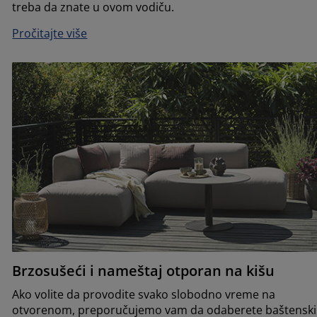
treba da znate u ovom vodiču.
Pročitajte više
Brzosušeći i nameštaj otporan na kišu
Ako volite da provodite svako slobodno vreme na
otvorenom, preporučujemo vam da odaberete baštenski