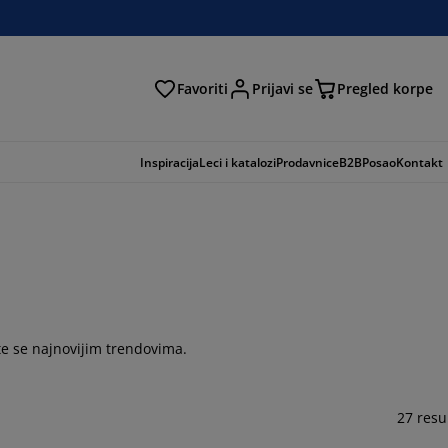
Favoriti
Prijavi se
Pregled korpe
ga
Inspiracija
Leci i katalozi
Prodavnice
B2B
Posao
Kontakt
šite se najnovijim trendovima.
27 resu