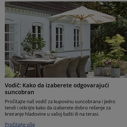
Vodič: Kako da izaberete odgovarajući
suncobran
Pročitajte naš vodič za kupovinu suncobrana i jedro
tendi i otkrijte kako da izaberete dobro rešenje za
kreiranje hladovine u vašoj bašti ili na terasi.
Pročitajte više