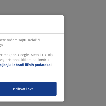
sete našem sajtu. Kolačići
ga.
rima (npr. Google, Meta i TikTok)
voj pristanak klikom na ikonicu
ljanju i obradi ličnih podataka
i
Prihvati sve