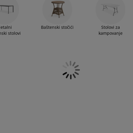
ma izdržljivi i praktični. Oni su centralna tačka za
ealni su za porodične obroke, druženja s prijateljima
o skladištenje i prilagodbu, što je posebno korisno u
etalni
Baštenski stočići
Stolovi za
ski stolovi
kampovanje