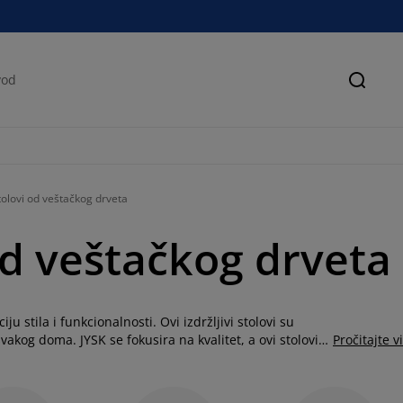
Pretra
tolovi od veštačkog drveta
od veštačkog drveta
 stila i funkcionalnosti. Ovi izdržljivi stolovi su
vakog doma. JYSK se fokusira na kvalitet, a ovi stolovi
Pročitajte v
ama, baštama i dnevnim sobama. Njihova prilagodljivost
ve. Dodatno, njihova čvrstoća osigurava dugotrajnu
d veštačkog drveta igraju ključnu ulogu u uređenju