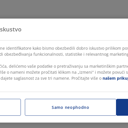
iskustvo
lne identifikatore kako bismo obezbedili dobro iskustvo prilikom po
di obezbeđivanja funkcionalnosti, statistike i relevantnog marketin
čića, delićemo vaše podatke o pretraživanju sa marketinškim partne
 Više o nameni možete pročitati klikom na „Izmeni“ i možete povući s
, dajete saglasnost za sve tri namene. Pročitajte više o
našem prikup
Samo neophodno