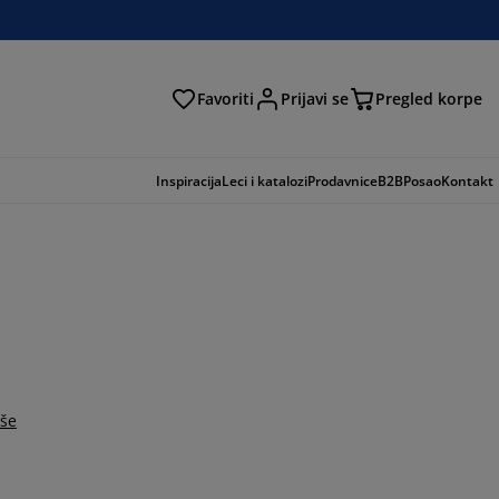
Favoriti
Prijavi se
Pregled korpe
ga
Inspiracija
Leci i katalozi
Prodavnice
B2B
Posao
Kontakt
iše