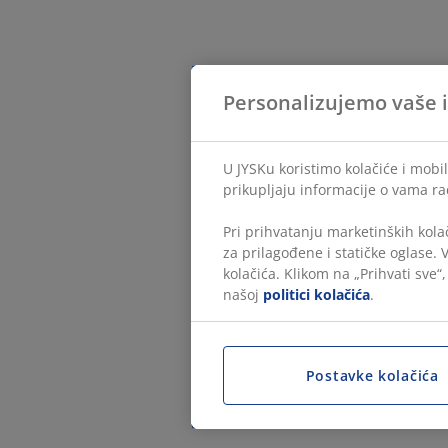
Personalizujemo vaše 
U JYSKu koristimo kolačiće i mobi
prikupljaju informacije o vama ra
Pri prihvatanju marketinških kola
za prilagođene i statičke oglase.
kolačića. Klikom na „Prihvati sve“
našoj
politici kolačića
.
Postavke kolačića