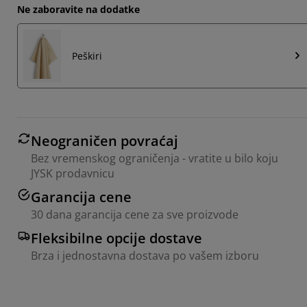
Ne zaboravite na dodatke
Peškiri
Neograničen povraćaj
Bez vremenskog ograničenja - vratite u bilo koju
JYSK prodavnicu
Garancija cene
30 dana garancija cene za sve proizvode
Fleksibilne opcije dostave
Brza i jednostavna dostava po vašem izboru