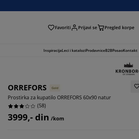
Favoriti
Prijavi se
Pregled korpe
ga
Inspiracija
Leci i katalozi
Prodavnice
B2B
Posao
Kontakt
ORREFORS
Gold
Prostirka za kupatilo ORREFORS 60x90 natur
(
58
)
3999,- din
/kom
2759%
3448%