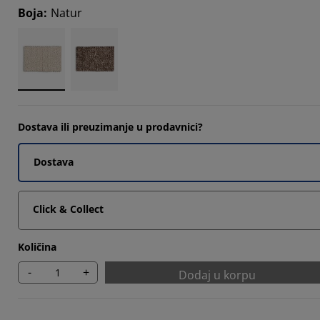
Boja
:
Natur
9653%
1379%
5862%
Dostava ili preuzimanje u prodavnici?
Dostava
Click & Collect
Količina
-
+
Dodaj u korpu