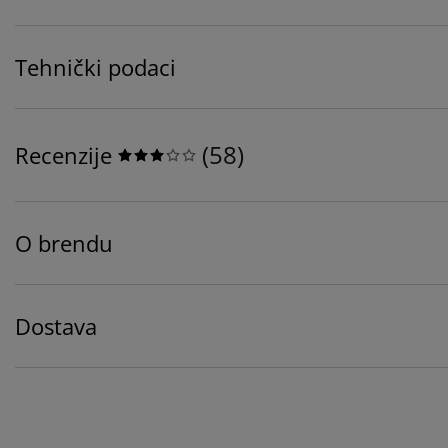
Tehnički podaci
(
58
)
Recenzije
O brendu
Dostava