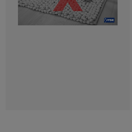
3.448275862068
12.06896551724
37.9310344827