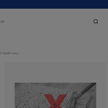
Pretra
RS 60x90 natur
41.3793103448
5.17241379310