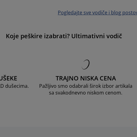
Pogledajte sve vodiče i blog posto
Koje peškire izabrati? Ultimativni vodič
UŠEKE
TRAJNO NISKA CENA
LD dušecima.
Pažljivo smo odabrali širok izbor artikala
sa svakodnevno niskom cenom.