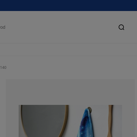
Pretra
x140