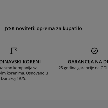
JYSK noviteti: oprema za kupatilo
DINAVSKI KORENI
GARANCIJA NA D
ka smo kompanija sa
25 godina garancije na GO
kim korenima. Osnovano u
Danskoj 1979.