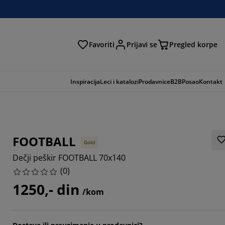
Favoriti
Prijavi se
Pregled korpe
ga
Inspiracija
Leci i katalozi
Prodavnice
B2B
Posao
Kontakt
FOOTBALL
Gold
Dečji peškir FOOTBALL 70x140
(
0
)
1250,- din
/kom