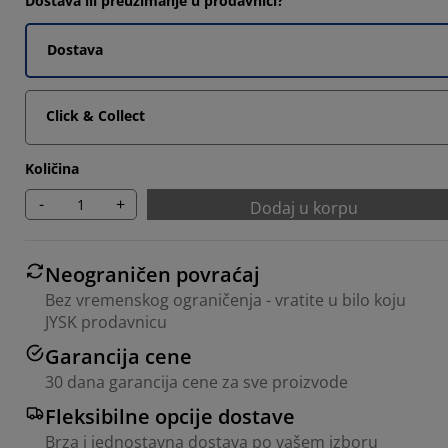
Dostava ili preuzimanje u prodavnici?
Dostava
Click & Collect
Količina
-
+
Dodaj u korpu
Neograničen povraćaj
Bez vremenskog ograničenja - vratite u bilo koju
JYSK prodavnicu
Garancija cene
30 dana garancija cene za sve proizvode
Fleksibilne opcije dostave
Brza i jednostavna dostava po vašem izboru