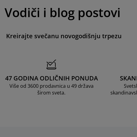
Vodiči i blog postovi
Kreirajte svečanu novogodišnju trpezu
47 GODINA ODLIČNIH PONUDA
SKAN
Više od 3600 prodavnica u 49 država
Svets
širom sveta.
skandinavs