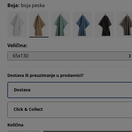
Boja
:
boja peska
Veličina
:
65x130
Dostava ili preuzimanje u prodavnici?
Dostava
Click & Collect
Količina