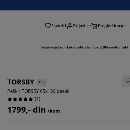
Favoriti
Prijavi se
Pregled korpe
ga
Inspiracija
Leci i katalozi
Prodavnice
B2B
Posao
Kontakt
TORSBY
Plus
Peškir TORSBY 65x130 pesak
(
1
)
1799,- din
/kom