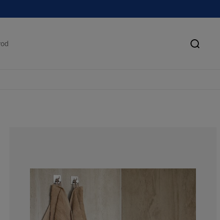
Pretra
100%
0%