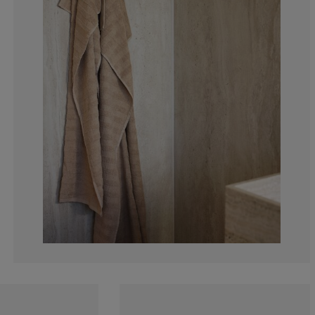
0%
0%
0%