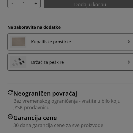
-
+
Dodaj u korpu
Ne zaboravite na dodatke
Kupatilske prostirke
Držač za peškire
Neograničen povraćaj
Bez vremenskog ograničenja - vratite u bilo koju
JYSK prodavnicu
Garancija cene
30 dana garancija cene za sve proizvode