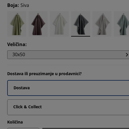
Boja
:
Siva
593%
1785%
465%
Veličina
:
30x50
Dostava ili preuzimanje u prodavnici?
Dostava
Click & Collect
Količina