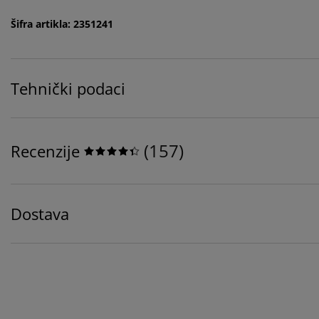
Šifra artikla: 2351241
Tehnički podaci
(
157
)
Recenzije
Dostava