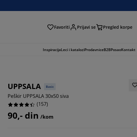
Favoriti
Prijavi se
Pregled korpe
ga
Inspiracija
Leci i katalozi
Prodavnice
B2B
Posao
Kontakt
UPPSALA
Basic
Peškir UPPSALA 30x50 siva
(
157
)
90,- din
/kom
668%
089%