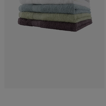
7.006369426751
3.184713375796
4.45859872611