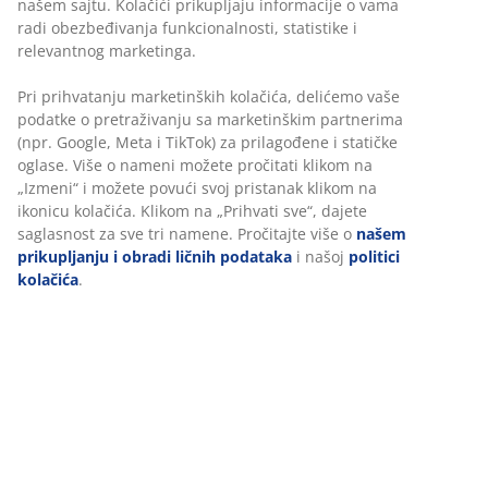
Fleksibilne opcije dostave
Brza i jednostavna dostava po vašem izboru
Ukrasni furnir. Unutrašnjost ormara: 4 police i 2
nosača za vešalice. Š180xV200xDub58 cm
Šifra artikla: 3670665
Uputstvo za montažu
Tehnički podaci
Recenzije
(
1
)