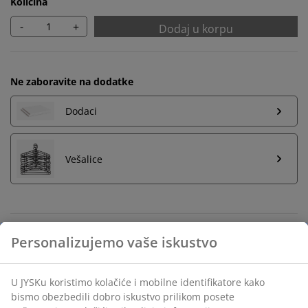
Količina
-
+
Dodaj u korpu
Ne zaboravite na dodatke
Dodaci
Vešalice
Neograničen povraćaj
Bez vremenskog ograničenja - vratite u bilo koju JYSK
prodavnicu
Garancija cene
30 dana garancija cene za sve proizvode