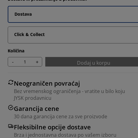
Dostava
Click & Collect
Količina
-
+
Dodaj u korpu
Neograničen povraćaj
Bez vremenskog ograničenja - vratite u bilo koju
JYSK prodavnicu
Garancija cene
30 dana garancija cene za sve proizvode
Fleksibilne opcije dostave
Brza i jednostavna dostava po vašem izboru