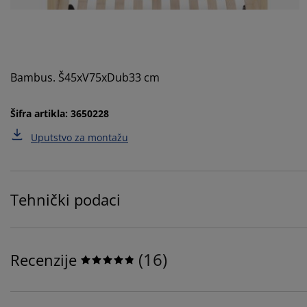
Bambus. Š45xV75xDub33 cm
Šifra artikla: 3650228
Uputstvo za montažu
Tehnički podaci
(
16
)
Recenzije