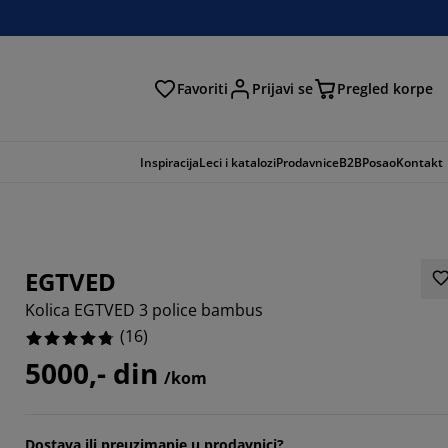
Favoriti
Prijavi se
Pregled korpe
ga
Inspiracija
Leci i katalozi
Prodavnice
B2B
Posao
Kontakt
EGTVED
Kolica EGTVED 3 police bambus
(
16
)
5000,- din
/kom
Dostava ili preuzimanje u prodavnici?