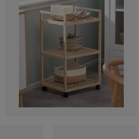
12.5%
0%
0%