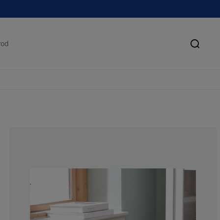
Pretra
87.5%
0%