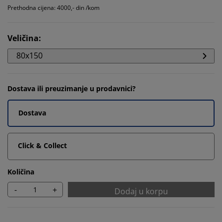
Prethodna cijena: 4000,- din /kom
Veličina
:
80x150
Dostava ili preuzimanje u prodavnici?
Dostava
Click & Collect
Količina
-
+
Dodaj u korpu