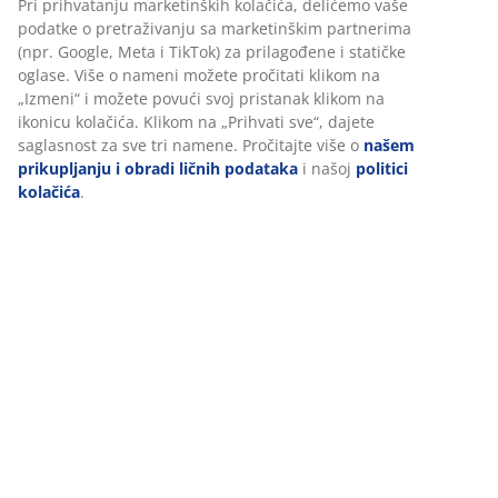
Tehnički podaci
Recenzije
(
24
)
Dostava
Personalizujemo vaše iskustvo