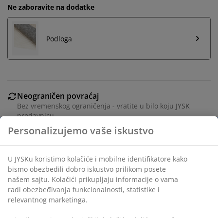
Ne zaboravite na dodatke
Podloga
Neograničen povraćaj
Bez vremenskog ograničenja - vratite u bilo koju JYSK
prodavnicu
Garancija cene
30 dana garancija cene za sve proizvode
Fleksibilne opcije dostave
Brza i jednostavna dostava po vašem izboru
Šifra artikla: 6512944