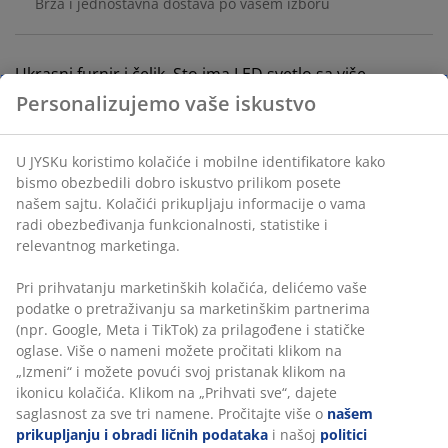
Brza i jednostavna dostava po vašem izboru
Ukrasni furnir i čelik. Sto ima LED svetlo sa više
podešavanja boje. Sa držačem za čaše, držačem za
Personalizujemo vaše iskustvo
slušalice i gejmerskom podlogom za miša.
Š60xD110xV78 cm
U JYSKu koristimo kolačiće i mobilne identifikatore kako
bismo obezbedili dobro iskustvo prilikom posete
Šifra artikla: 3690176
našem sajtu. Kolačići prikupljaju informacije o vama
radi obezbeđivanja funkcionalnosti, statistike i
Uputstvo za montažu
relevantnog marketinga.
Pri prihvatanju marketinških kolačića, delićemo vaše
podatke o pretraživanju sa marketinškim partnerima
Tehnički podaci
(npr. Google, Meta i TikTok) za prilagođene i statičke
oglase. Više o nameni možete pročitati klikom na
„Izmeni“ i možete povući svoj pristanak klikom na
ikonicu kolačića. Klikom na „Prihvati sve“, dajete
Recenzije
saglasnost za sve tri namene. Pročitajte više o
našem
(
85
)
prikupljanju i obradi ličnih podataka
i našoj
politici