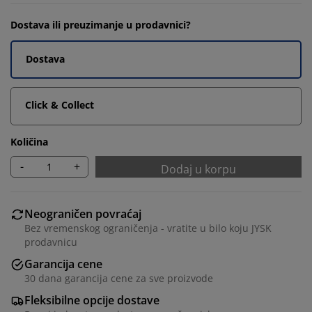
Dostava ili preuzimanje u prodavnici?
Dostava
Click & Collect
Količina
-
+
Dodaj u korpu
Neograničen povraćaj
Bez vremenskog ograničenja - vratite u bilo koju JYSK
prodavnicu
Garancija cene
30 dana garancija cene za sve proizvode
Fleksibilne opcije dostave