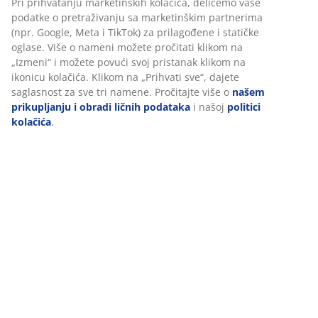
Tehnički podaci
Recenzije
Personalizujemo vaše iskustvo
(
46
)
U JYSKu koristimo kolačiće i mobilne identifikatore kako bismo
Dostava
obezbedili dobro iskustvo prilikom posete našem sajtu. Kolačići
prikupljaju informacije o vama radi obezbeđivanja funkcionalnos
statistike i relevantnog marketinga.
Pri prihvatanju marketinških kolačića, delićemo vaše podatke o
pretraživanju sa marketinškim partnerima (npr. Google, Meta i T
za prilagođene i statičke oglase. Više o nameni možete pročitati
klikom na „Izmeni“ i možete povući svoj pristanak klikom na ikon
kolačića. Klikom na „Prihvati sve“, dajete saglasnost za sve tri n
Pročitajte više o
našem prikupljanju i obradi ličnih podataka
i n