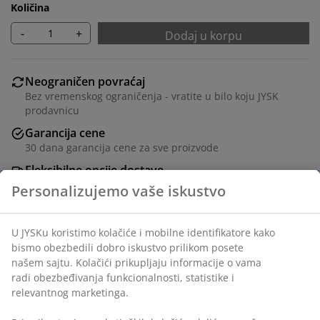
Količina
-
+
Dodaj u korpu
Neograničen povraćaj
Bez vremenskog ograničenja - vratite u bilo koju JYSK
prodavnicu
Garancija cene
30 dana garancija cene za sve proizvode
Fleksibilne opcije dostave
Brza i jednostavna dostava po vašem izboru
Ukrasni furnir. Š48xD120xV76 cm
Šifra artikla: 3650015
Uputstvo za montažu