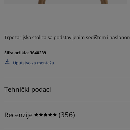
Trpezarijska stolica sa podstavljenim sedištem i naslonom
Šifra artikla: 3640239
Uputstvo za montažu
Tehnički podaci
(
356
)
Recenzije