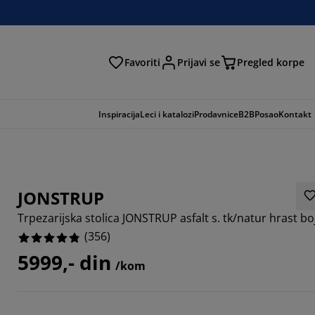
Favoriti
Prijavi se
Pregled korpe
ga
Inspiracija
Leci i katalozi
Prodavnice
B2B
Posao
Kontakt
JONSTRUP
Trpezarijska stolica JONSTRUP asfalt s. tk/natur hrast bo
(
356
)
5999,- din
/kom
427%
371%