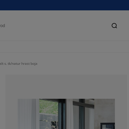
Pretra
t s. tk/natur hrast boja
90.1685393258
6.460674157303