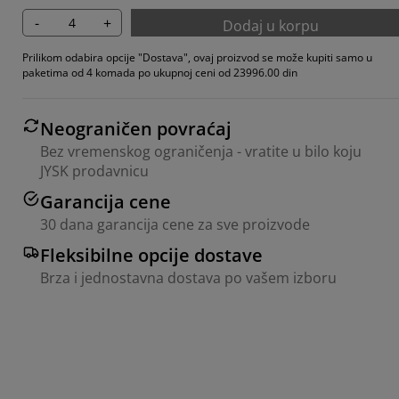
-
+
Dodaj u korpu
Prilikom odabira opcije "Dostava", ovaj proizvod se može kupiti samo u
paketima od 4 komada po ukupnoj ceni od 23996.00 din
Neograničen povraćaj
Bez vremenskog ograničenja - vratite u bilo koju
JYSK prodavnicu
Garancija cene
30 dana garancija cene za sve proizvode
Fleksibilne opcije dostave
Brza i jednostavna dostava po vašem izboru