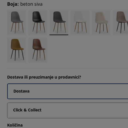
Boja
:
beton siva
9662%
4831%
4831%
Dostava ili preuzimanje u prodavnici?
Dostava
Click & Collect
Količina