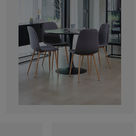
1.685393258426
0.842696629213
0.842696629213