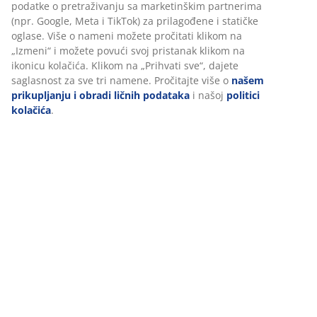
Tehnički podaci
bismo obezbedili dobro iskustvo prilikom posete našem
sajtu. Kolačići prikupljaju informacije o vama radi
obezbeđivanja funkcionalnosti, statistike i relevantnog
marketinga.
Recenzije
Pri prihvatanju marketinških kolačića, delićemo vaše
(
233
)
podatke o pretraživanju sa marketinškim partnerima (npr.
Google, Meta i TikTok) za prilagođene i statičke oglase. Više
o nameni možete pročitati klikom na „Izmeni“ i možete
povući svoj pristanak klikom na ikonicu kolačića. Klikom na
Dostava
„Prihvati sve“, dajete saglasnost za sve tri namene.
Pročitajte više o
našem prikupljanju i obradi ličnih
podataka
i našoj
politici kolačića
.