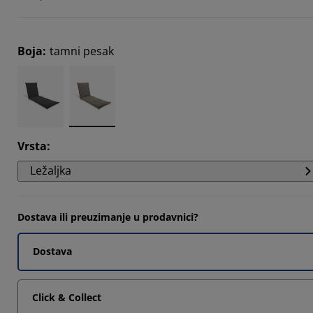
Boja
:
tamni pesak
Vrsta
:
Ležaljka
Dostava ili preuzimanje u prodavnici?
Dostava
Click & Collect