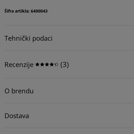
Šifra artikla: 6400043
Tehnički podaci
(
3
)
Recenzije
O brendu
Dostava