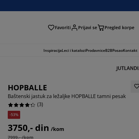
Favoriti
Prijavi se
Pregled korpe
ga
Inspiracija
Leci i katalozi
Prodavnice
B2B
Posao
Kontakt
HOPBALLE
Baštenski jastuk za ležaljke HOPBALLE tamni pesak
(
3
)
-53%
3333%
3750,- din
/kom
6666%
7999,- /kom