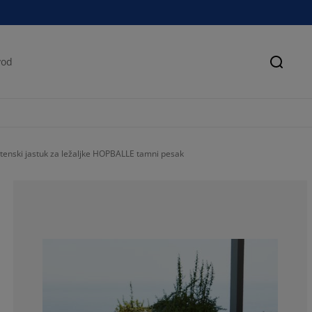
Pretra
tenski jastuk za ležaljke HOPBALLE tamni pesak
33.3333333333
66.6666666666