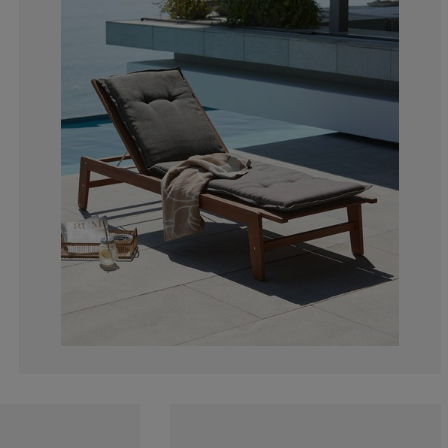
0%
0%
0%