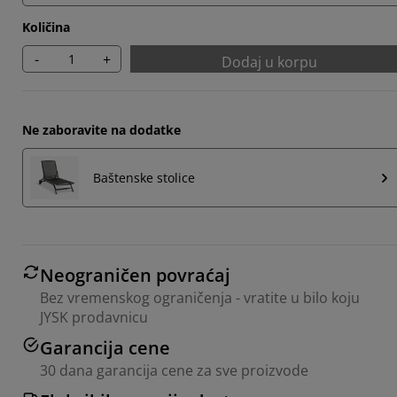
Količina
-
+
Dodaj u korpu
Ne zaboravite na dodatke
Baštenske stolice
Neograničen povraćaj
Bez vremenskog ograničenja - vratite u bilo koju
JYSK prodavnicu
Garancija cene
30 dana garancija cene za sve proizvode