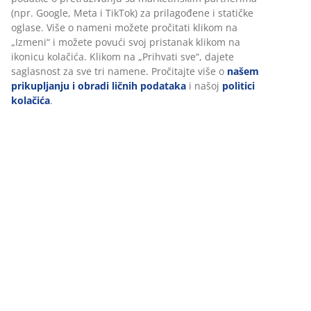
(npr. Google, Meta i TikTok) za prilagođene i statičke
Recenzije
oglase. Više o nameni možete pročitati klikom na
(
17
)
„Izmeni“ i možete povući svoj pristanak klikom na
ikonicu kolačića. Klikom na „Prihvati sve“, dajete
saglasnost za sve tri namene. Pročitajte više o
našem
prikupljanju i obradi ličnih podataka
i našoj
politici
Dostava
kolačića
.