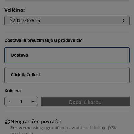
Veličina
:
Š20xD26xV16
Dostava ili preuzimanje u prodavnici?
Dostava
Click & Collect
Količina
-
+
Dodaj u korpu
Neograničen povraćaj
Bez vremenskog ograničenja - vratite u bilo koju JYSK
prodavnicu