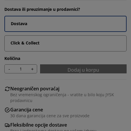
Dostava ili preuzimanje u prodavnici?
Dostava
Click & Collect
Količina
-
+
Dodaj u korpu
Neograničen povraćaj
Bez vremenskog ograničenja - vratite u bilo koju JYSK
prodavnicu
Garancija cene
30 dana garancija cene za sve proizvode
Fleksibilne opcije dostave
Brza i jednostavna dostava po vašem izboru