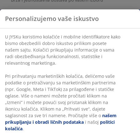
Personalizujemo vaše iskustvo
Šifra artikla: 2764400
U JYSKu koristimo kolačiće i mobilne identifikatore kako
bismo obezbedili dobro iskustvo prilikom posete
našem sajtu. Kolačići prikupljaju informacije o vama
Tehnički podaci
radi obezbeđivanja funkcionalnosti, statistike i
relevantnog marketinga.
Pri prihvatanju marketinških kolačića, delićemo vaše
Recenzije
podatke o pretraživanju sa marketinškim partnerima
(
4
)
(npr. Google, Meta i TikTok) za prilagođene i statičke
oglase. Više o nameni možete pročitati klikom na
„Izmeni“ i možete povući svoj pristanak klikom na
ikonicu kolačića. Klikom na „Prihvati sve“, dajete
Dostava
saglasnost za sve tri namene. Pročitajte više o
našem
prikupljanju i obradi ličnih podataka
i našoj
politici
kolačića
.