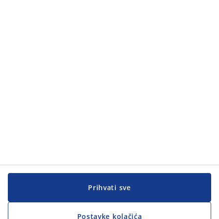
Kategorije
Kategorije
Korisnička služba
Korisnička služba
JYSK
JYSK
GLAVNA KANCELARIJA
Pratite JYSK
Prihvati sve
Postavke kolačića