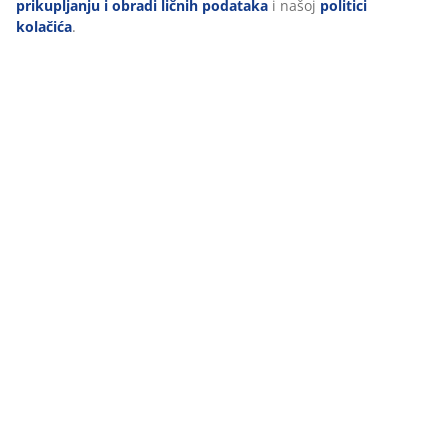
prikupljanju i obradi ličnih podataka
i našoj
politici
kolačića
.