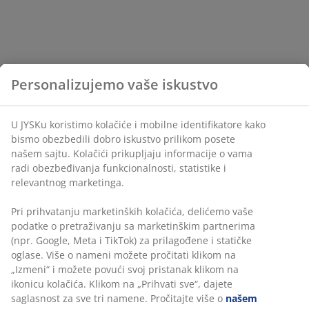
Personalizujemo vaše iskustvo
U JYSKu koristimo kolačiće i mobilne identifikatore kako
bismo obezbedili dobro iskustvo prilikom posete
našem sajtu. Kolačići prikupljaju informacije o vama
radi obezbeđivanja funkcionalnosti, statistike i
relevantnog marketinga.
Pri prihvatanju marketinških kolačića, delićemo vaše
podatke o pretraživanju sa marketinškim partnerima
(npr. Google, Meta i TikTok) za prilagođene i statičke
oglase. Više o nameni možete pročitati klikom na
„Izmeni“ i možete povući svoj pristanak klikom na
ikonicu kolačića. Klikom na „Prihvati sve“, dajete
saglasnost za sve tri namene. Pročitajte više o
našem