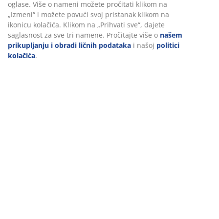
oglase. Više o nameni možete pročitati klikom na
„Izmeni“ i možete povući svoj pristanak klikom na
ikonicu kolačića. Klikom na „Prihvati sve“, dajete
saglasnost za sve tri namene. Pročitajte više o
našem
prikupljanju i obradi ličnih podataka
i našoj
politici
kolačića
.