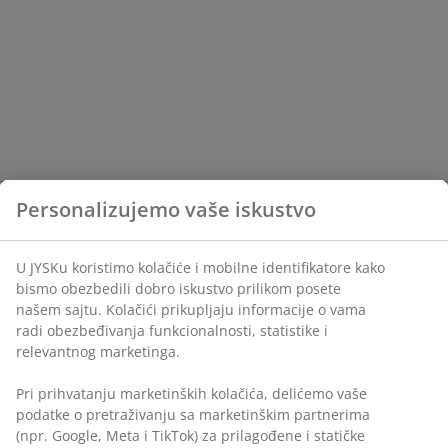
Personalizujemo vaše iskustvo
U JYSKu koristimo kolačiće i mobilne identifikatore kako
bismo obezbedili dobro iskustvo prilikom posete
našem sajtu. Kolačići prikupljaju informacije o vama
radi obezbeđivanja funkcionalnosti, statistike i
relevantnog marketinga.
Pri prihvatanju marketinških kolačića, delićemo vaše
podatke o pretraživanju sa marketinškim partnerima
(npr. Google, Meta i TikTok) za prilagođene i statičke