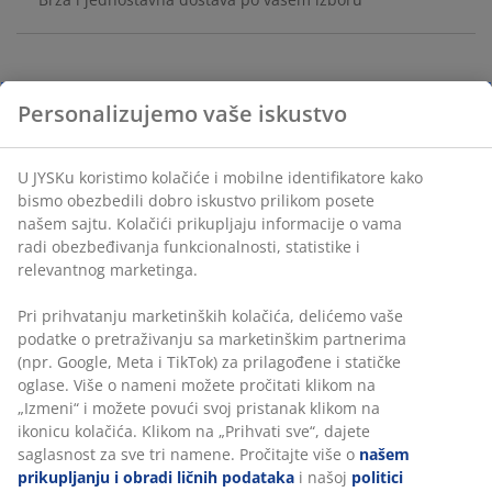
Vaza od kamenine sa rustičnom, teksturiranom
Personalizujemo vaše iskustvo
završnom obradom u prirodnim belim i sivim
tonovima. Njen jednostavan, zaobljeni oblik je pogodan
za nekoliko stabljika ili se može koristiti kao samostalni
U JYSKu koristimo kolačiće i mobilne identifikatore kako
ukrasni predmet. Ø17xV21 cm
bismo obezbedili dobro iskustvo prilikom posete
našem sajtu. Kolačići prikupljaju informacije o vama
radi obezbeđivanja funkcionalnosti, statistike i
Šifra artikla: 4912418
relevantnog marketinga.
Pri prihvatanju marketinških kolačića, delićemo vaše
podatke o pretraživanju sa marketinškim partnerima
Tehnički podaci
(npr. Google, Meta i TikTok) za prilagođene i statičke
oglase. Više o nameni možete pročitati klikom na
„Izmeni“ i možete povući svoj pristanak klikom na
ikonicu kolačića. Klikom na „Prihvati sve“, dajete
Recenzije
saglasnost za sve tri namene. Pročitajte više o
našem
(
28
)
prikupljanju i obradi ličnih podataka
i našoj
politici