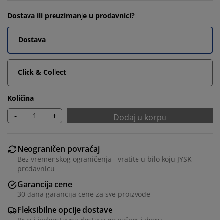
Dostava ili preuzimanje u prodavnici?
Dostava
Click & Collect
Količina
-
+
Dodaj u korpu
Neograničen povraćaj
Bez vremenskog ograničenja - vratite u bilo koju JYSK
prodavnicu
Garancija cene
30 dana garancija cene za sve proizvode
Fleksibilne opcije dostave
Brza i jednostavna dostava po vašem izboru