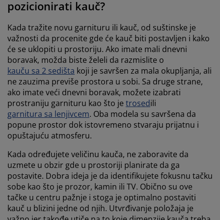
pozicionirati kauč?
Kada tražite novu garnituru ili kauč, od suštinske je
važnosti da procenite gde će kauč biti postavljen i kako
će se uklopiti u prostoriju. Ako imate mali dnevni
boravak, možda biste želeli da razmislite o
kauču sa 2 sedišta
koji je savršen za mala okupljanja, ali
ne zauzima previše prostora u sobi. Sa druge strane,
ako imate veći dnevni boravak, možete izabrati
prostraniju garnituru kao što je
trosed
ili
garnitura sa lenjivcem
. Oba modela su savršena da
popune prostor dok istovremeno stvaraju prijatnu i
opuštajuću atmosferu.
Kada određujete veličinu kauča, ne zaboravite da
uzmete u obzir gde u prostoriji planirate da ga
postavite. Dobra ideja je da identifikujete fokusnu tačku
sobe kao što je prozor, kamin ili TV. Obično su ove
tačke u centru pažnje i stoga je optimalno postaviti
kauč u blizini jedne od njih. Utvrđivanje položaja je
važno jer takođe utiče na to koje dimenzije kauča treba