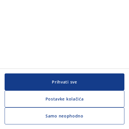
Prijavite se i dobićete vaučer u iznosu od
1.000 RSD
Primajte marketinške poruke od JYSKa uključujući
novosti, informacije o nagradnim konkursima,
inspiraciju i ponude sa personalizovanim sadržajem
zasnovanim na vašim ličnim podacima. Ako pristanete
da primate marketinške poruke, takođe ćete dobiti
vaučer od 1.000 RSD koji možete iskoristiti isključivo u
fizičkoj JYSK prodavnici pri kupovini od 5.000 RSD ili
Prihvati sve
više.
Postavke kolačića
Sva polja označena zvezdicom (*) su obavezna
Samo neophodno
Ime*