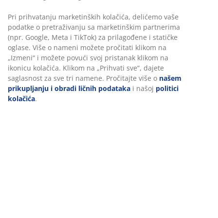
kombinovanje sa drugim garniturama ili
nameštajem.
Pri prihvatanju marketinških kolačića, delićemo vaše
podatke o pretraživanju sa marketinškim partnerima
(npr. Google, Meta i TikTok) za prilagođene i statičke
oglase. Više o nameni možete pročitati klikom na
„Izmeni“ i možete povući svoj pristanak klikom na
ikonicu kolačića. Klikom na „Prihvati sve“, dajete
saglasnost za sve tri namene. Pročitajte više o
našem
prikupljanju i obradi ličnih podataka
i našoj
politici
kolačića
.
open