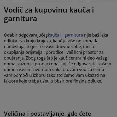
ega i zaštita nameštaja
poljna rasveta
aršavi
amovi kreveta
asveta
Vodič za kupovinu kauča i
ampovanje
rmari
aze kreveta sa prostorom za odlaganje
omaćinstvo
garnitura
ameštaj za spavaću sobu
odnice
ečja soba
Odabir odgovarajućeg
kauča ili garniture
nije baš laka
ečji dušeci
eš
odluka. Na kraju krajeva, kauč je više od komada
nameštaja; to je srce vaše dnevne sobe, mesto
okupljanja prijatelja i porodice i vaš lični prostor za
čji kreveti
opuštanje. Zbog toga što je kauč centralni deo vašeg
doma, važno je pronaći onaj koji će odgovarati i vašem
domu i vašem životnom stilu. U ovom vodiču ćemo
vam pomoći u izboru tako što ćemo vam ukazati na
faktore koje treba uzeti u obzir pre finalne odluke.
Veličina i postavljanje: gde ćete