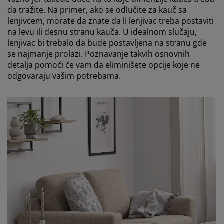
da tražite. Na primer, ako se odlučite za kauč sa
lenjivcem, morate da znate da li lenjivac treba postaviti
na levu ili desnu stranu kauča. U idealnom slučaju,
lenjivac bi trebalo da bude postavljena na stranu gde
se najmanje prolazi. Poznavanje takvih osnovnih
detalja pomoći će vam da eliminišete opcije koje ne
odgovaraju vašim potrebama.