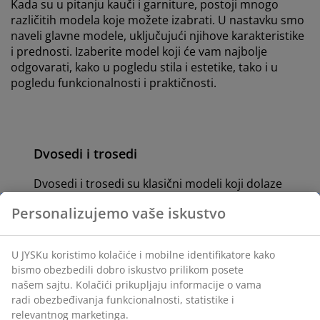
Kada su u pitanju kauči i garniture, postoji mnogo
različitih modela koje možete izabrati. U nastavku smo
naveli glavne modele, uključujući njihove karakteristike
i prednosti. Izaberite model koji će vam najbolje
odgovarati, kako u pogledu stila i estetike, tako i u
pogledu funkcionalnosti i praktičnosti.
Dvosedi i trosedi
Dvosedi i trosedi su klasični modeli koji dolaze
u različitim stilovima i materijalima. Glavna
Personalizujemo vaše iskustvo
razlika između
dvoseda
i
troseda
je u njihovom
kapacitetu sedenja i veličini. Dvosed može da
primi 2 osobe, dok trosed može da primi 3
U JYSKu koristimo kolačiće i mobilne identifikatore kako
osobe. Shodno tome, to je veoma fleksibilan
bismo obezbedili dobro iskustvo prilikom posete
model koji se može prilagoditi različitim
našem sajtu. Kolačići prikupljaju informacije o vama
veličinama prostorija i potrebama. Štaviše,
radi obezbeđivanja funkcionalnosti, statistike i
njihov jednostavan dizajn ih čini lakim za
relevantnog marketinga.