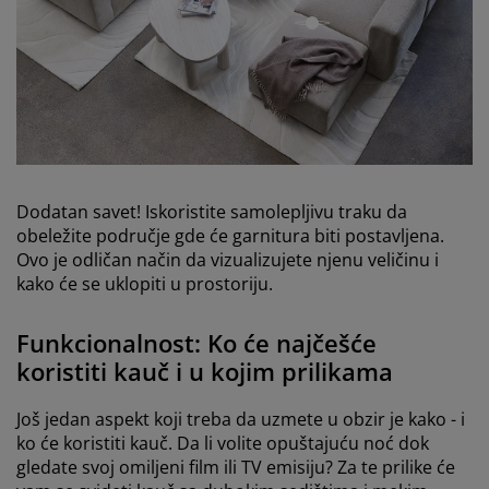
open
Dodatan savet! Iskoristite samolepljivu traku da
obeležite područje gde će garnitura biti postavljena.
Ovo je odličan način da vizualizujete njenu veličinu i
kako će se uklopiti u prostoriju.
Funkcionalnost: Ko će najčešće
koristiti kauč i u kojim prilikama
Još jedan aspekt koji treba da uzmete u obzir je kako - i
ko će koristiti kauč. Da li volite opuštajuću noć dok
gledate svoj omiljeni film ili TV emisiju? Za te prilike će