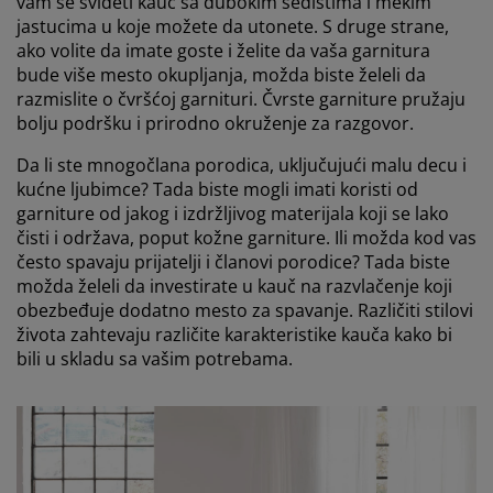
vam se svideti kauč sa dubokim sedištima i mekim
jastucima u koje možete da utonete. S druge strane,
ako volite da imate goste i želite da vaša garnitura
bude više mesto okupljanja, možda biste želeli da
razmislite o čvršćoj garnituri. Čvrste garniture pružaju
bolju podršku i prirodno okruženje za razgovor.
Da li ste mnogočlana porodica, uključujući malu decu i
kućne ljubimce? Tada biste mogli imati koristi od
garniture od jakog i izdržljivog materijala koji se lako
čisti i održava, poput kožne garniture. Ili možda kod vas
često spavaju prijatelji i članovi porodice? Tada biste
možda želeli da investirate u kauč na razvlačenje koji
obezbeđuje dodatno mesto za spavanje. Različiti stilovi
života zahtevaju različite karakteristike kauča kako bi
bili u skladu sa vašim potrebama.