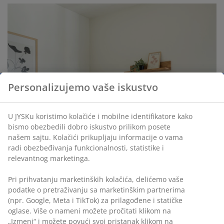
Personalizujemo vaše iskustvo
U JYSKu koristimo kolačiće i mobilne identifikatore kako
open
bismo obezbedili dobro iskustvo prilikom posete
našem sajtu. Kolačići prikupljaju informacije o vama
radi obezbeđivanja funkcionalnosti, statistike i
relevantnog marketinga.
Pri prihvatanju marketinških kolačića, delićemo vaše
podatke o pretraživanju sa marketinškim partnerima
(npr. Google, Meta i TikTok) za prilagođene i statičke
oglase. Više o nameni možete pročitati klikom na
„Izmeni“ i možete povući svoj pristanak klikom na