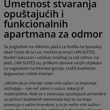
Umetnost stvaranja
ega i zaštita nameštaja
poljna rasveta
aršavi
amovi kreveta
asveta
opuštajućih i
ampovanje
rmari
aze kreveta sa prostorom za odlaganje
omaćinstvo
funkcionalnih
ameštaj za spavaću sobu
odnice
ečja soba
apartmana za odmor
ečji dušeci
eš
Sa pogledom na slikovitu plažu La Antilla na španskoj
čji kreveti
obali Costa de la Luz, možete pronaći LAN SUITES.
Nudeći luksuzan i udoban smeštaj za vaš odmor na
plaži, LAN SUITES su, prilikom obnove svojih objekata
sa naglaskom na interese gostiju, tražili kvalitetan,
dugovečan i stilski interijer.
„Mislim da je interijer sobe vrlo važan za stvaranje
doživljaja – nije reč samo o usluzi, lokaciji ili
materijalima. Radi se o stvaranju opuštajuće atmosfere
uz pomoć kvalitetnih elemenata koji se na kraju
povezuju s vašim brendom, a to je nešto vrlo važno i