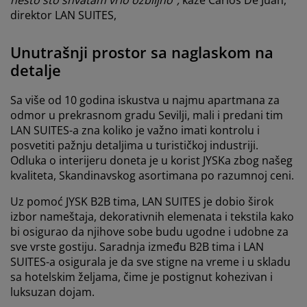
nešto što shvatam vrlo ozbiljno“,
kaže Carlos De Juan,
direktor LAN SUITES,
Unutrašnji prostor sa naglaskom na
detalje
Sa više od 10 godina iskustva u najmu apartmana za
odmor u prekrasnom gradu Sevilji, mali i predani tim
LAN SUITES-a zna koliko je važno imati kontrolu i
posvetiti pažnju detaljima u turističkoj industriji.
Odluka o interijeru doneta je u korist JYSKa zbog našeg
kvaliteta, Skandinavskog asortimana po razumnoj ceni.
Uz pomoć JYSK B2B tima, LAN SUITES je dobio širok
izbor nameštaja, dekorativnih elemenata i tekstila kako
bi osigurao da njihove sobe budu ugodne i udobne za
sve vrste gostiju. Saradnja između B2B tima i LAN
SUITES-a osigurala je da sve stigne na vreme i u skladu
sa hotelskim željama, čime je postignut kohezivan i
luksuzan dojam.