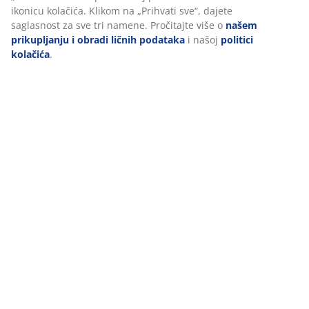
ikonicu kolačića. Klikom na „Prihvati sve“, dajete
saglasnost za sve tri namene. Pročitajte više o
našem
prikupljanju i obradi ličnih podataka
i našoj
politici
kolačića
.