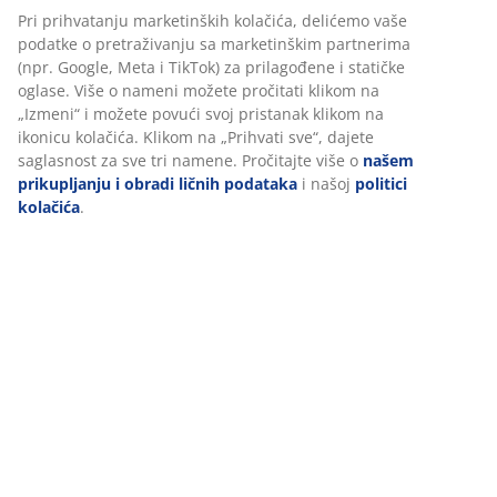
Pri prihvatanju marketinških kolačića, delićemo vaše
Tehnički podaci
podatke o pretraživanju sa marketinškim partnerima
(npr. Google, Meta i TikTok) za prilagođene i statičke
oglase. Više o nameni možete pročitati klikom na
„Izmeni“ i možete povući svoj pristanak klikom na
Recenzije
ikonicu kolačića. Klikom na „Prihvati sve“, dajete
(
3
)
saglasnost za sve tri namene. Pročitajte više o
našem
prikupljanju i obradi ličnih podataka
i našoj
politici
kolačića
.
Dostava