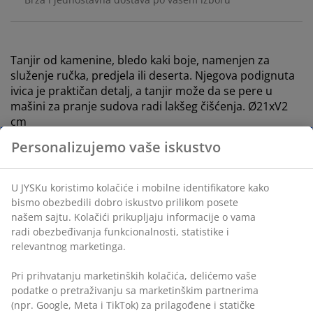
Tanjir od kamenine, bledo kaki boje, namenjen za
služenje ručka, predjela ili deserta. Njegova podignuta
ivica je praktičan detalj, a tanjir može da se pere u
mašini za pranje sudova radi lakšeg čišćenja. Ø21xV2
cm
Šifra artikla: 4912898
Personalizujemo vaše iskustvo
Tehnički podaci
U JYSKu koristimo kolačiće i mobilne identifikatore kako
bismo obezbedili dobro iskustvo prilikom posete našem
sajtu. Kolačići prikupljaju informacije o vama radi
Recenzije
obezbeđivanja funkcionalnosti, statistike i relevantnog
(
0
)
marketinga.