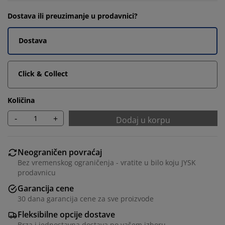
Dostava ili preuzimanje u prodavnici?
Dostava
Click & Collect
Količina
-
+
Dodaj u korpu
Neograničen povraćaj
Bez vremenskog ograničenja - vratite u bilo koju JYSK
prodavnicu
Garancija cene
30 dana garancija cene za sve proizvode
Fleksibilne opcije dostave
Brza i jednostavna dostava po vašem izboru