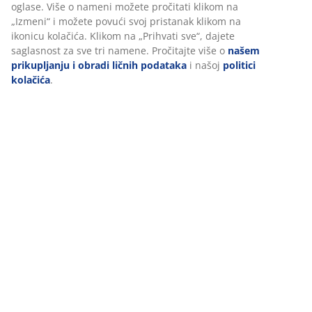
Pri prihvatanju marketinških kolačića, delićemo vaše
podatke o pretraživanju sa marketinškim partnerima (npr.
Dostava
Google, Meta i TikTok) za prilagođene i statičke oglase. Više
o nameni možete pročitati klikom na „Izmeni“ i možete
povući svoj pristanak klikom na ikonicu kolačića. Klikom na
„Prihvati sve“, dajete saglasnost za sve tri namene.
Pročitajte više o
našem prikupljanju i obradi ličnih
podataka
i našoj
politici kolačića
.