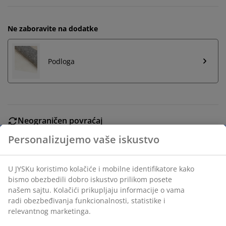
Ne zaboravite na dodatke
Podloga
Neograničen povraćaj
Bez vremenskog ograničenja - vratite u bilo koju JYSK
prodavnicu
Personalizujemo vaše iskustvo
Garancija cene
30 dana garancija cene za sve proizvode
U JYSKu koristimo kolačiće i mobilne identifikatore kako
Fleksibilne opcije dostave
bismo obezbedili dobro iskustvo prilikom posete našem
Brza i jednostavna dostava po vašem izboru
sajtu. Kolačići prikupljaju informacije o vama radi
obezbeđivanja funkcionalnosti, statistike i relevantnog
marketinga.