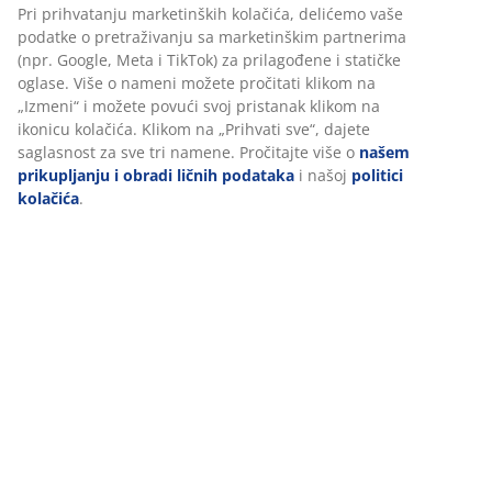
Šifra artikla: 6512574
Pri prihvatanju marketinških kolačića, delićemo vaše
podatke o pretraživanju sa marketinškim partnerima
(npr. Google, Meta i TikTok) za prilagođene i statičke
oglase. Više o nameni možete pročitati klikom na
Tehnički podaci
„Izmeni“ i možete povući svoj pristanak klikom na
ikonicu kolačića. Klikom na „Prihvati sve“, dajete
saglasnost za sve tri namene. Pročitajte više o
našem
prikupljanju i obradi ličnih podataka
i našoj
politici
Recenzije
kolačića
.
(
77
)
Dostava