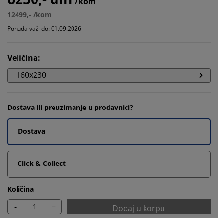
/kom
12499,- /kom
Ponuda važi do: 01.09.2026
Veličina
:
160x230
Dostava ili preuzimanje u prodavnici?
Dostava
Click & Collect
Količina
-
+
Dodaj u korpu