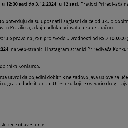
.u 12:00 sati do 3.12.2024. u 12 sati.
Pratioci Priređivača 
o potvrđuju da su upoznati i saglasni da će odluku o dobitn
 ovim Pravilima, a koju odluku prihvataju kao konačnu.
varuje pravo na JYSK proizvode u vrednosti od RSD 100.000 (s
2024.
na web-stranici i Instagram stranici Priređivača Konku
dobitnika Konkursa.
 utvrdi da pojedini dobitnik ne zadovoljava uslove za učest
ti i nagradu dodeliti onom Učesniku koji je ostvario drugi naj
 sledeće obaveštenje: