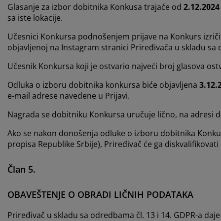
Glasanje za izbor dobitnika Konkusa trajaće od
2.12.2024 
sa iste lokacije.
Učesnici Konkursa podnošenjem prijave na Konkurs izričit
objavljenoj na Instagram stranici Priređivača u skladu sa
Učesnik Konkursa koji je ostvario najveći broj glasova ost
Odluka o izboru dobitnika konkursa biće objavljena
3.12.
e-mail adrese navedene u Prijavi.
Nagrada se dobitniku Konkursa uručuje lično, na adresi 
Ako se nakon donošenja odluke o izboru dobitnika Konkursa
propisa Republike Srbije), Priređivač će ga diskvalifikova
Član 5.
OBAVEŠTENJE O OBRADI LIČNIH PODATAKA
Priređivač u skladu sa odredbama čl. 13 i 14. GDPR-a daje