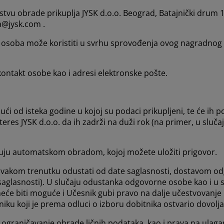
tvu obrade prikuplja JYSK d.o.o. Beograd, Batajnički drum 
a@jysk.com .
kt osoba može koristiti u svrhu sprovođenja ovog nagradnog
kontakt osobe kao i adresi elektronske pošte.
ći od isteka godine u kojoj su podaci prikupljeni, te će ih p
teres JYSK d.o.o. da ih zadrži na duži rok (na primer, u slu
ađuju automatskom obradom, kojoj možete uložiti prigovor.
vakom trenutku odustati od date saglasnosti, dostavom o
aglasnosti). U slučaju odustanka odgovorne osobe kao i u s
eće biti moguće i Učesnik gubi pravo na dalje učestvovanje
ku koji je prema odluci o izboru dobitnika ostvario dovolj
ku i ograničavanje obrade ličnih podataka, kao i prava na ula