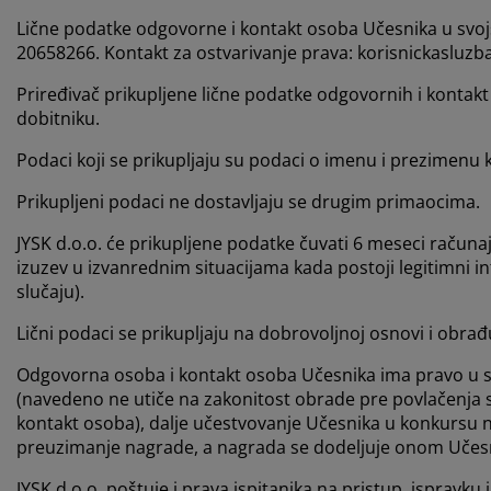
Lične podatke odgovorne i kontakt osoba Učesnika u svojs
20658266. Kontakt za ostvarivanje prava: korisnickasluzb
Priređivač prikupljene lične podatke odgovornih i konta
dobitniku.
Podaci koji se prikupljaju su podaci o imenu i prezimenu 
Prikupljeni podaci ne dostavljaju se drugim primaocima.
JYSK d.o.o. će prikupljene podatke čuvati 6 meseci računaju
izuzev u izvanrednim situacijama kada postoji legitimni in
slučaju).
Lični podaci se prikupljaju na dobrovoljnoj osnovi i obr
Odgovorna osoba i kontakt osoba Učesnika ima pravo u s
(navedeno ne utiče na zakonitost obrade pre povlačenja s
kontakt osoba), dalje učestvovanje Učesnika u konkursu n
preuzimanje nagrade, a nagrada se dodeljuje onom Učesni
JYSK d.o.o. poštuje i prava ispitanika na pristup, isprav