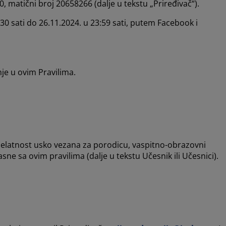
 matični broj 20658266 (dalje u tekstu „Priređivač“).
30 sati do 26.11.2024. u 23:59 sati, putem Facebook i
je u ovim Pravilima.
delatnost usko vezana za porodicu, vaspitno-obrazovni
ne sa ovim pravilima (dalje u tekstu Učesnik ili Učesnici).