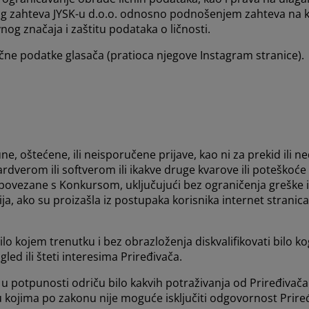
og zahteva JYSK-u d.o.o. odnosno podnošenjem zahteva na 
og značaja i zaštitu podataka o ličnosti.
ične podatke glasača (pratioca njegove Instagram stranice).
, oštećene, ili neisporučene prijave, kao ni za prekid ili 
hardverom ili softverom ili ikakve druge kvarove ili poteškoć
in povezane s Konkursom, uključujući bez ograničenja grešk
a, ako su proizašla iz postupaka korisnika internet strani
ilo kojem trenutku i bez obrazloženja diskvalifikovati bilo
ed ili šteti interesima Priređivača.
u potpunosti odriču bilo kakvih potraživanja od Priređivača
 kojima po zakonu nije moguće isključiti odgovornost Prire