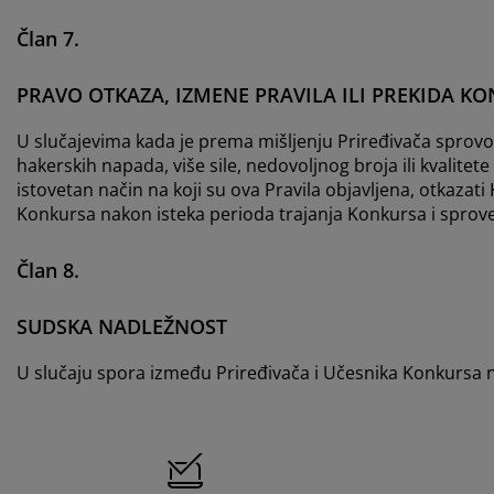
Član 7.
PRAVO OTKAZA, IZMENE PRAVILA ILI PREKIDA K
U slučajevima kada je prema mišljenju Priređivača sprov
hakerskih napada, više sile, nedovoljnog broja ili kvalitet
istovetan način na koji su ova Pravila objavljena, otkazati
Konkursa nakon isteka perioda trajanja Konkursa i sprov
Član 8.
SUDSKA NADLEŽNOST
U slučaju spora između Priređivača i Učesnika Konkursa 