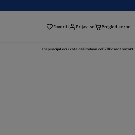
Favoriti
Prijavi se
Pregled korpe
ga
Inspiracija
Leci i katalozi
Prodavnice
B2B
Posao
Kontakt