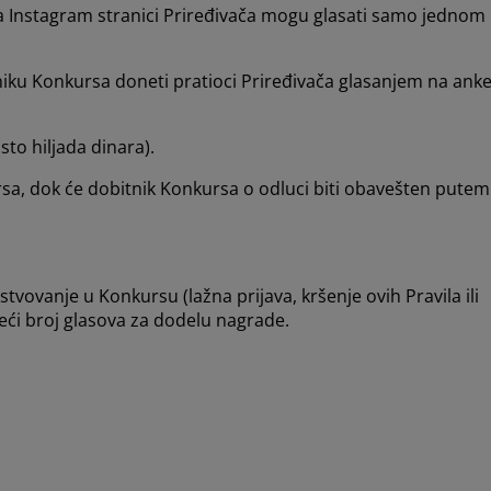
na Instagram stranici Priređivača mogu glasati samo jednom
iku Konkursa doneti pratioci Priređivača glasanjem na anke
to hiljada dinara).
rsa, dok će dobitnik Konkursa o odluci biti obavešten putem
vovanje u Konkursu (lažna prijava, kršenje ovih Pravila ili
veći broj glasova za dodelu nagrade.