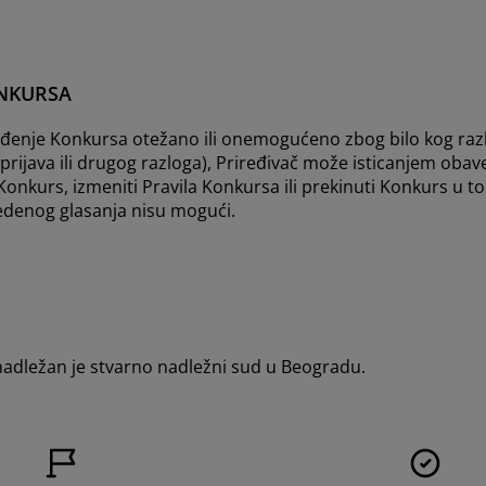
ONKURSA
ođenje Konkursa otežano ili onemogućeno zbog bilo kog razl
e prijava ili drugog razloga), Priređivač može isticanjem oba
 Konkurs, izmeniti Pravila Konkursa ili prekinuti Konkurs u t
edenog glasanja nisu mogući.
nadležan je stvarno nadležni sud u Beogradu.