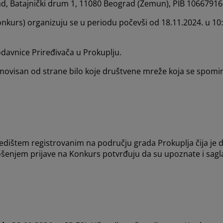
, Batajnički drum 1, 11080 Beograd (Zemun), PIB 106679160,
nkurs) organizuju se u periodu počevši od 18.11.2024. u 10:
odavnice Priređivača u Prokuplju.
omovisan od strane bilo koje društvene mreže koja se spomin
edištem registrovanim na području grada Prokuplja čija je 
nošenjem prijave na Konkurs potvrđuju da su upoznate i saglas