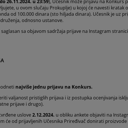
 do 26.11.2024. u 23:59
), Učesnik može prijavu na Konkurs p
vljujete, u ovom slučaju Prokuplje) u kojoj će navesti krata
a od 100.000 dinara (sto hiljada dinara). Učesnik je uz prij
 udruženja, odnosno ustanove.
saglasan sa objavom sadržaja prijave na Instagram stranici
SA
podneti
najviše jednu prijavu na Konkurs.
ti valjanost pristiglih prijava i iz postupka ocenjivanja isk
tne prijave i drugo).
utvrđene uslove
2.12.2024.
u obliku ankete objaviti na Instagr
m će od prijavljenih Učesnika Priređivač donirati proizvod