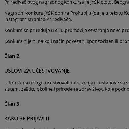
ga i zaštita nameštaja
Priređivač ovog nagradnog konkursa je JYSK d.o.o. Beograd
oljna rasveta
ršavi
movi kreveta
sveta
Nagradni konkurs JYSK donira Prokuplju (dalje u tekstu Ko
mpovanje
mari
ze kreveta sa prostorom za odlaganje
maćinstvo
Instagram stranice Priređivača.
Konkurs se priređuje u cilju promocije otvaranja nove pr
meštaj za spavaću sobu
dnice
čja soba
Konkurs nije ni na koji način povezan, sponzorisan ili pr
čji dušeci
š
Član 2.
čji kreveti
USLOVI ZA UČESTVOVANJE
U Konkursu mogu učestvovati udruženja ili ustanove sa s
sistem, zaštitu okoline i prirode te zdrav život, koje pod
Član 3.
KAKO SE PRIJAVITI