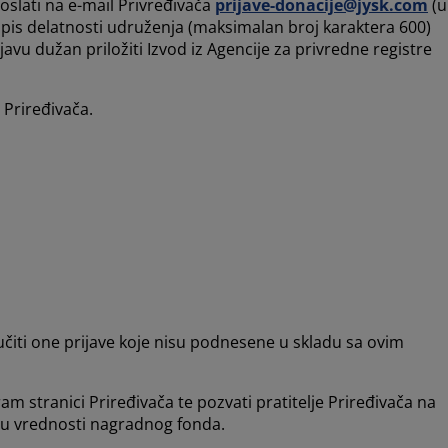
oslati na e-mail Privređivača
prijave-donacije@jysk.com
(u
k opis delatnosti udruženja (maksimalan broj karaktera 600)
avu dužan priložiti Izvod iz Agencije za privredne registre
 Priređivača.
ljučiti one prijave koje nisu podnesene u skladu sa ovim
am stranici Priređivača te pozvati pratitelje Priređivača na
e u vrednosti nagradnog fonda.