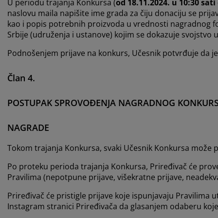
U periodu trajanja Konkursa (
od 18.11.2024. u 10:30 sati
naslovu maila napišite ime grada za čiju donaciju se prija
kao i popis potrebnih proizvoda u vrednosti nagradnog fond
Srbije (udruženja i ustanove) kojim se dokazuje svojstvo
Podnošenjem prijave na konkurs, Učesnik potvrđuje da je 
Član 4.
POSTUPAK SPROVOĐENJA NAGRADNOG KONKUR
NAGRADE
Tokom trajanja Konkursa, svaki Učesnik Konkursa može 
Po proteku perioda trajanja Konkursa, Priređivač će proveri
Pravilima (nepotpune prijave, višekratne prijave, neadekva
Priređivač će pristigle prijave koje ispunjavaju Pravilima 
Instagram stranici Priređivača da glasanjem odaberu koje