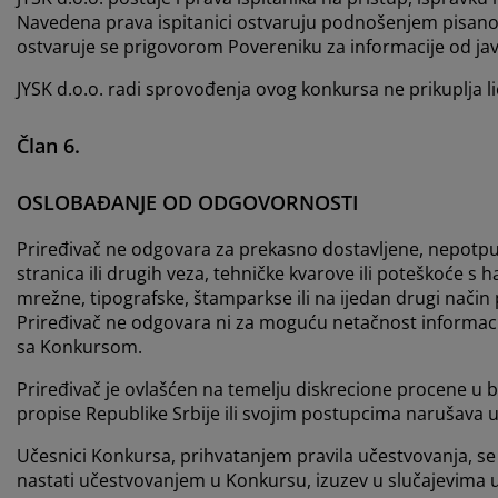
Navedena prava ispitanici ostvaruju podnošenjem pisan
ostvaruje se prigovorom Povereniku za informacije od javn
JYSK d.o.o. radi sprovođenja ovog konkursa ne prikuplja l
Član 6.
OSLOBAĐANJE OD ODGOVORNOSTI
Priređivač ne odgovara za prekasno dostavljene, nepotpune
stranica ili drugih veza, tehničke kvarove ili poteškoće s 
mrežne, tipografske, štamparkse ili na ijedan drugi nač
Priređivač ne odgovara ni za moguću netačnost informacij
sa Konkursom.
Priređivač je ovlašćen na temelju diskrecione procene u b
propise Republike Srbije ili svojim postupcima narušava ugl
Učesnici Konkursa, prihvatanjem pravila učestvovanja, se 
nastati učestvovanjem u Konkursu, izuzev u slučajevima u