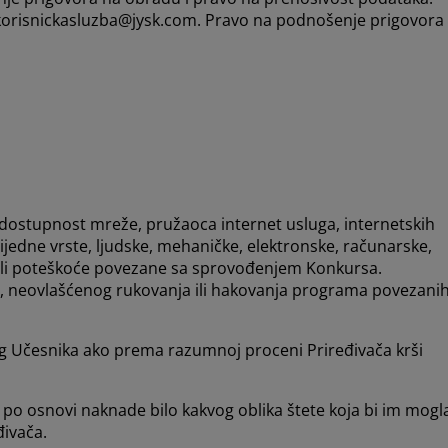
korisnickasluzba@jysk.com. Pravo na podnošenje prigovora
nedostupnost mreže, pružaoca internet usluga, internetskih
e ijedne vrste, ljudske, mehaničke, elektronske, računarske,
e ili poteškoće povezane sa sprovođenjem Konkursa.
ca, neovlašćenog rukovanja ili hakovanja programa povezani
 kog Učesnika ako prema razumnoj proceni Priređivača krši
 po osnovi naknade bilo kakvog oblika štete koja bi im mogl
đivača.