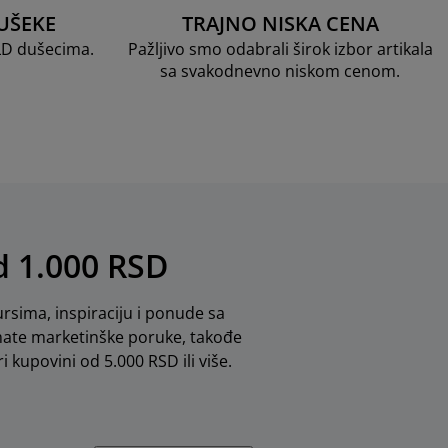
UŠEKE
TRAJNO NISKA CENA
LD dušecima.
Pažljivo smo odabrali širok izbor artikala
sa svakodnevno niskom cenom.
od 1.000 RSD
rsima, inspiraciju i ponude sa
mate marketinške poruke, takođe
i kupovini od 5.000 RSD ili više.