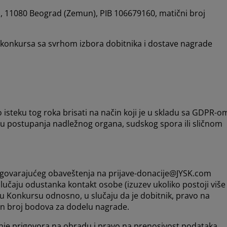
1, 11080 Beograd (Zemun), PIB 106679160, matični broj
 konkursa sa svrhom izbora dobitnika i dostave nagrade
o isteku tog roka brisati na način koji je u skladu sa GDPR-o
čaju postupanja nadležnog organa, sudskog spora ili sličnom
dgovarajućeg obaveštenja na prijave-donacije@JYSK.com
lučaju odustanka kontakt osobe (izuzev ukoliko postoji više
 u Konkursu odnosno, u slučaju da je dobitnik, pravo na
an broj bodova za dodelu nagrade.
ganje prigovora na obradu i pravo na prenosivost podataka.