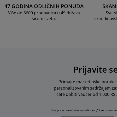
47 GODINA ODLIČNIH PONUDA
SKAN
Više od 3600 prodavnica u 49 država
Svets
širom sveta.
skandinavs
Prijavite s
Primajte marketinške poruke o
personalizovanim sadržajem zas
ćete dobiti vaučer od 1.000 RSD 
Sva polja označena zvezdicom (*) su obavez