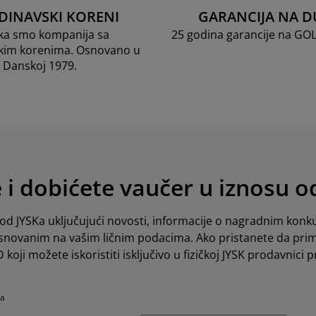
DINAVSKI KORENI
GARANCIJA NA D
ka smo kompanija sa
25 godina garancije na GO
kim korenima. Osnovano u
Danskoj 1979.
e i dobićete vaučer u iznosu 
d JYSKa uključujući novosti, informacije o nagradnim konku
novanim na vašim ličnim podacima. Ako pristanete da pri
koji možete iskoristiti isključivo u fizičkoj JYSK prodavnici pr
na