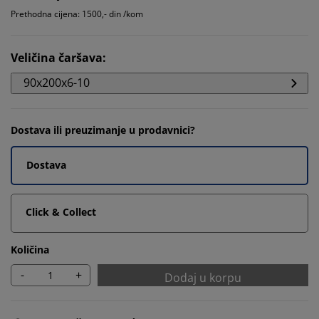
Prethodna cijena: 1500,- din /kom
Veličina čaršava
:
90x200x6-10
Dostava ili preuzimanje u prodavnici?
Dostava
Click & Collect
Količina
-
+
Dodaj u korpu