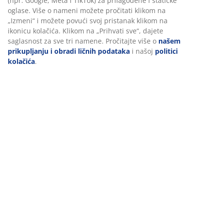
U JYSKu koristimo kolačiće i mobilne identifikatore kako bismo
obezbedili dobro iskustvo prilikom posete našem sajtu.
Kolačići prikupljaju informacije o vama radi obezbeđivanja
Dostava
funkcionalnosti, statistike i relevantnog marketinga.
Pri prihvatanju marketinških kolačića, delićemo vaše podatke o
pretraživanju sa marketinškim partnerima (npr. Google, Meta i
TikTok) za prilagođene i statičke oglase. Više o nameni možete
pročitati klikom na „Izmeni“ i možete povući svoj pristanak
klikom na ikonicu kolačića. Klikom na „Prihvati sve“, dajete
saglasnost za sve tri namene. Pročitajte više o
našem
prikupljanju i obradi ličnih podataka
i našoj
politici kolačića
.