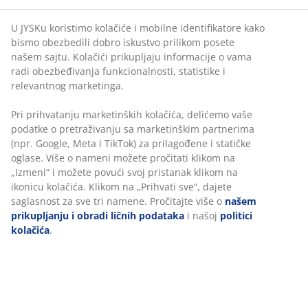
Ploča stola od veštačkog drveta:
Izgled
prirodnog drveta, bez potrebe za održavanjem
Tekstilen:
mrežasti materijal otporan na
vremenske uslove
Čelični okvir:
Stabilan i izdržljiv
Lounge garnitura za 4 osobe
Lounge garnitura se sastoji od lounge dvoseda, 2
lounge stolice i 1 lounge stola. Na odgovarajući lounge
nameštaj mogu da se smeste 4 osobe.
Ploča stola od veštačkog drveta
Lounge sto ima ploču od veštačkog drveta. Ima izgled i
teksturu prirodnog drveta, bez potrebe za
održavanjem. Napravljeno je od plastike, kao što je
polistiren, koja formira izdržljiv materijal. Veštačko
drvo je otporno na vremenske uslove, što znači da
može izdržati izloženost suncu, vlazi i promenama
temperature. Izbegavajte stavljanje staklenih predmeta
Personalizujemo vaše iskustvo