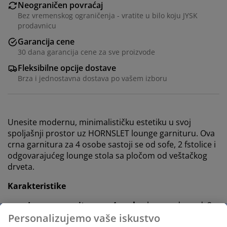
Neograničen povraćaj
Bez vremenskog ograničenja - vratite u bilo koju JYSK
prodavnicu
Garancija cene
30 dana garancija cene za sve proizvode
Fleksibilne opcije dostave
Brza i jednostavna dostava po vašem izboru
Unesite modernu, minimalističku estetiku u svoj
spoljašnji prostor uz HORNSLET lounge garnituru. Ova
crna garnitura za 4 osobe sastoji se od sofe, 2 fstolice i
odgovarajućeg lounge stola sa pločom od veštačkog
drveta.
Karakteristike
Lounge garnitura za 4 osobe:
lounge dvosed, 2
lounge stolice i 1 sto