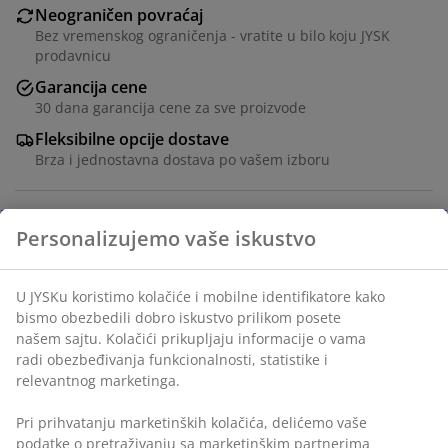
Neograničen povraćaj
Bez vremenskog ograničenja - vratite u bilo koju JYSK
prodavnicu
Garancija cene
30 dana garancija cene za sve proizvode
Fleksibilne opcije dostave
Brza i jednostavna dostava po vašem izboru
Šifra artikla: 2817442
Tehnički podaci
Recenzije
(
72
)