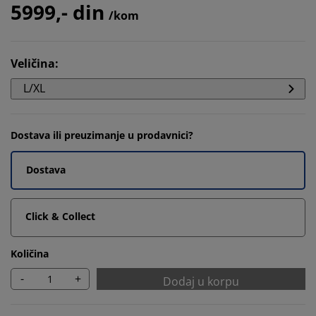
5999,- din
/kom
Veličina
:
L/XL
Dostava ili preuzimanje u prodavnici?
Dostava
Click & Collect
Količina
-
+
Dodaj u korpu