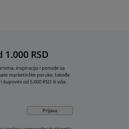
od 1.000 RSD
rsima, inspiraciju i ponude sa
mate marketinške poruke, takođe
i kupovini od 5.000 RSD ili više.
Prijava
a i ponašanja, putem e-pošte i drugih medija,