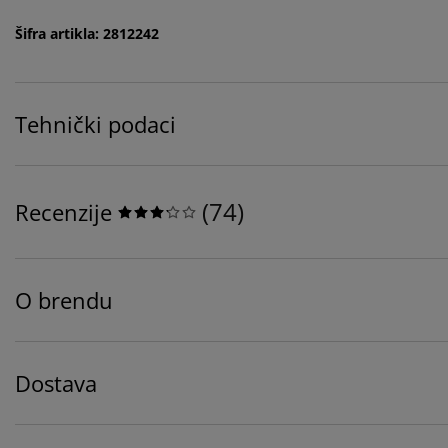
Šifra artikla: 2812242
Tehnički podaci
(
74
)
Recenzije
O brendu
Dostava