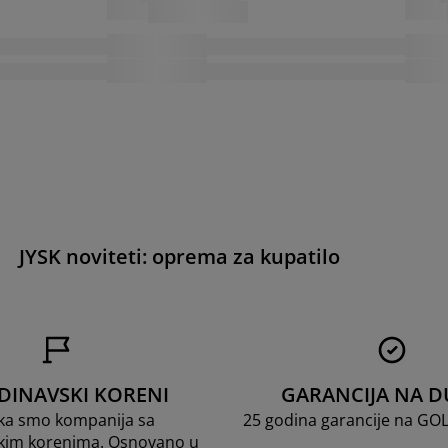
JYSK noviteti: oprema za kupatilo
DINAVSKI KORENI
GARANCIJA NA D
ka smo kompanija sa
25 godina garancije na GO
kim korenima. Osnovano u