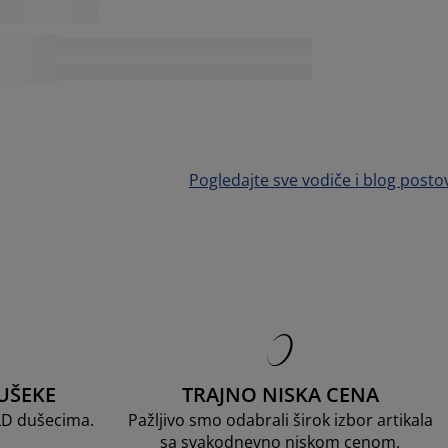
Pogledajte sve vodiče i blog posto
UŠEKE
TRAJNO NISKA CENA
LD dušecima.
Pažljivo smo odabrali širok izbor artikala
sa svakodnevno niskom cenom.