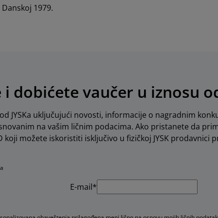
Danskoj 1979.
e i dobićete vaučer u iznosu 
d JYSKa uključujući novosti, informacije o nagradnim konku
novanim na vašim ličnim podacima. Ako pristanete da pri
koji možete iskoristiti isključivo u fizičkoj JYSK prodavnici pr
na
E-mail*
rsonalizovana obaveštenja prilagođena meni lično na osnovu mojih ličnih podatak