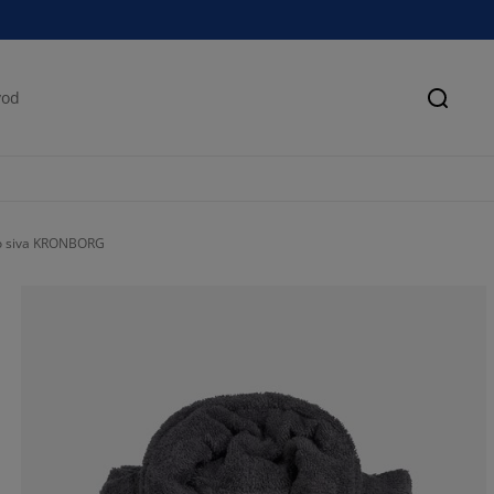
Pretra
o siva KRONBORG
37.8378378378
8.10810810810