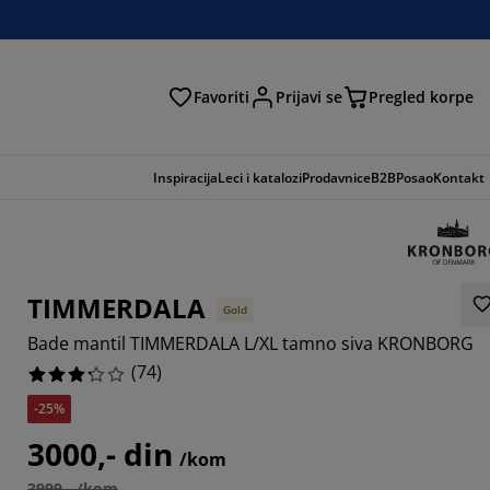
Favoriti
Prijavi se
Pregled korpe
ga
Inspiracija
Leci i katalozi
Prodavnice
B2B
Posao
Kontakt
TIMMERDALA
Gold
Bade mantil TIMMERDALA L/XL tamno siva KRONBORG
(
74
)
-25%
3784%
3000,- din
/kom
8109%
3999,- /kom