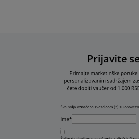
Prijavite s
Primajte marketinške poruke o
personalizovanim sadržajem zas
ćete dobiti vaučer od 1.000 RSD 
Sva polja označena zvezdicom (*) su obavez
Ime*
Želim da dobijam obaveštenja, uključujući pe