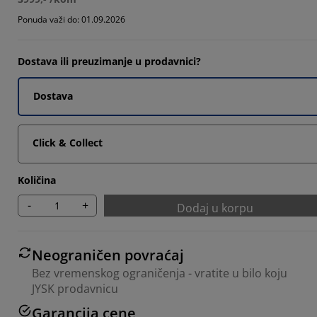
4865%
Ponuda važi do: 01.09.2026
1081%
Dostava ili preuzimanje u prodavnici?
7838%
Dostava
Click & Collect
Količina
-
+
Dodaj u korpu
Neograničen povraćaj
Bez vremenskog ograničenja - vratite u bilo koju
JYSK prodavnicu
Garancija cene