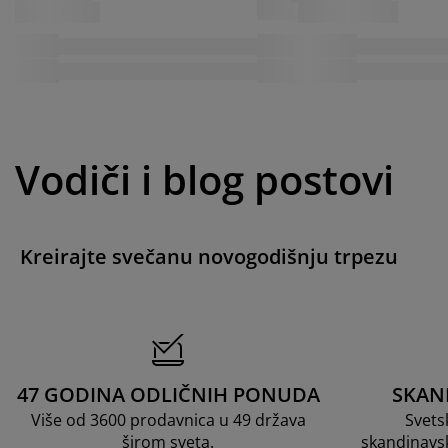
Vodiči i blog postovi
Kreirajte svečanu novogodišnju trpezu
47 GODINA ODLIČNIH PONUDA
SKAN
Više od 3600 prodavnica u 49 država
Svets
širom sveta.
skandinavs