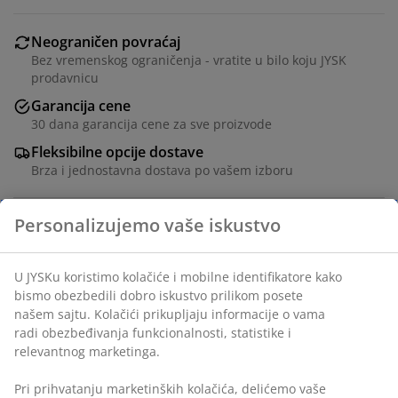
Neograničen povraćaj
Bez vremenskog ograničenja - vratite u bilo koju JYSK
prodavnicu
Garancija cene
30 dana garancija cene za sve proizvode
Fleksibilne opcije dostave
Brza i jednostavna dostava po vašem izboru
Ukrasni furnir. Š57,3xV1,6xDub49,8 cm
Šifra artikla: 3670521
Uputstvo za montažu
Tehnički podaci