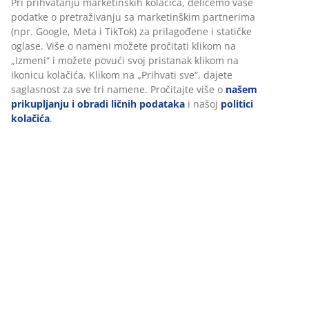
Tehnički podaci
Recenzije
(
21
)
Dostava
Personalizujemo vaše iskustvo
U JYSKu koristimo kolačiće i mobilne identifikatore kako bismo o
dobro iskustvo prilikom posete našem sajtu. Kolačići prikupljaju
informacije o vama radi obezbeđivanja funkcionalnosti, statistike
relevantnog marketinga.
Pri prihvatanju marketinških kolačića, delićemo vaše podatke o