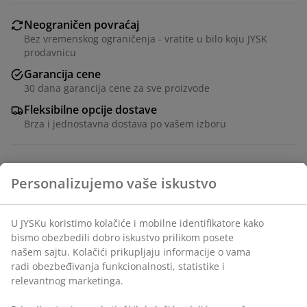
Neograničen povraćaj
Bez vremenskog ograničenja - vratite u bilo koju JYSK
prodavnicu
Garancija cene
30 dana garancija cene za sve proizvode
Fleksibilne opcije dostave
Brza i jednostavna dostava po vašem izboru
Ukrasni furnir. Može da se koristi samostalno ili u
kombinaciji sa drugim GEDSER modulima. Montira se
na zid. Š55xV55xDub30 cm
Šifra artikla: 3670585
Uputstvo za montažu