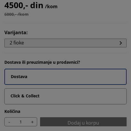
4500,- din
/kom
6000,- /kom
Varijanta
:
2 fioke
Dostava ili preuzimanje u prodavnici?
Dostava
Click & Collect
Količina
-
+
Dodaj u korpu