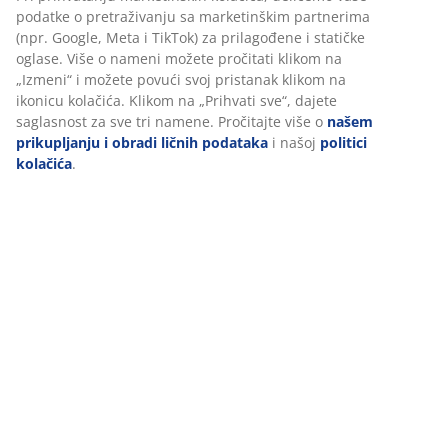
Tehnički podaci
bismo obezbedili dobro iskustvo prilikom posete našem
sajtu. Kolačići prikupljaju informacije o vama radi
obezbeđivanja funkcionalnosti, statistike i relevantnog
marketinga.
Recenzije
Pri prihvatanju marketinških kolačića, delićemo vaše
(
40
)
podatke o pretraživanju sa marketinškim partnerima (npr.
Google, Meta i TikTok) za prilagođene i statičke oglase. Više
o nameni možete pročitati klikom na „Izmeni“ i možete
Dostava
povući svoj pristanak klikom na ikonicu kolačića. Klikom na
„Prihvati sve“, dajete saglasnost za sve tri namene.
Pročitajte više o
našem prikupljanju i obradi ličnih
podataka
i našoj
politici kolačića
.