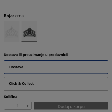
Boja
:
crna
Dostava ili preuzimanje u prodavnici?
Dostava
Click & Collect
Količina
-
+
Dodaj u korpu