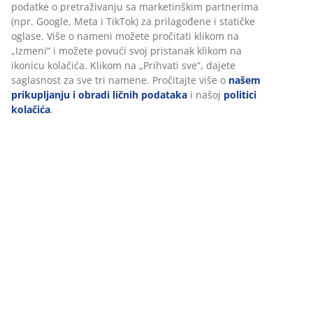
Recenzije
(
444
)
Dostava
Personalizujemo vaše iskustvo
U JYSKu koristimo kolačiće i mobilne identifikatore kako bismo o
dobro iskustvo prilikom posete našem sajtu. Kolačići prikupljaju
o vama radi obezbeđivanja funkcionalnosti, statistike i relevant
marketinga.