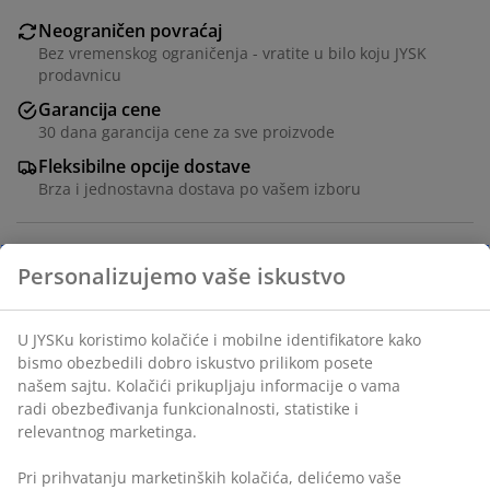
Neograničen povraćaj
Bez vremenskog ograničenja - vratite u bilo koju JYSK
prodavnicu
Garancija cene
30 dana garancija cene za sve proizvode
Fleksibilne opcije dostave
Brza i jednostavna dostava po vašem izboru
Čelik. Š80xV81xDub26 cm
Šifra artikla: 3690549
Uputstvo za montažu
Tehnički podaci