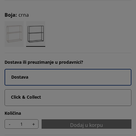
Boja
:
crna
Dostava ili preuzimanje u prodavnici?
Dostava
Click & Collect
Količina
-
+
Dodaj u korpu