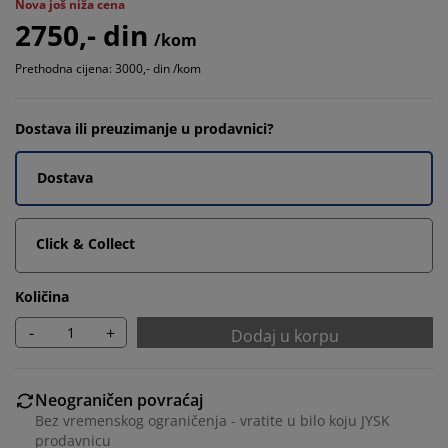
Nova još niža cena
2750,- din
/kom
Prethodna cijena: 3000,- din /kom
Dostava ili preuzimanje u prodavnici?
Dostava
Click & Collect
Količina
-
+
Dodaj u korpu
Neograničen povraćaj
Bez vremenskog ograničenja - vratite u bilo koju JYSK
prodavnicu