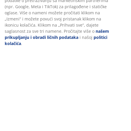
(
6
)
U JYSKu koristimo kolačiće i mobilne identifikatore kako bismo
obezbedili dobro iskustvo prilikom posete našem sajtu.
Kolačići prikupljaju informacije o vama radi obezbeđivanja
O brendu
funkcionalnosti, statistike i relevantnog marketinga.
Pri prihvatanju marketinških kolačića, delićemo vaše podatke o
pretraživanju sa marketinškim partnerima (npr. Google, Meta i
Dostava
TikTok) za prilagođene i statičke oglase. Više o nameni možete
pročitati klikom na „Izmeni“ i možete povući svoj pristanak
klikom na ikonicu kolačića. Klikom na „Prihvati sve“, dajete
saglasnost za sve tri namene. Pročitajte više o
našem
prikupljanju i obradi ličnih podataka
i našoj
politici kolačića
.