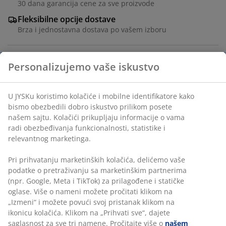
30 dana garancija cene za sve proizvode
Fleksibilne opcije dostave
Brza i jednostavna dostava po vašem izboru
Personalizujemo vaše iskustvo
Okrugli baštenski sto sa pločom od veštačkog drveta.
Crni okvir i noge od čelika sa premazom u prahu.
Veštačko drvo ima izgled i teksturu prirodnog drveta,
U JYSKu koristimo kolačiće i mobilne identifikatore kako
ali ne zahteva održavanje. Sto ima 2 preklopna krila, pa
bismo obezbedili dobro iskustvo prilikom posete
se može potpuno ili delimično sklopiti.
našem sajtu. Kolačići prikupljaju informacije o vama
Š90xD18/54/90xV74 cm
radi obezbeđivanja funkcionalnosti, statistike i
relevantnog marketinga.
Šifra artikla: 3726061
Pri prihvatanju marketinških kolačića, delićemo vaše
podatke o pretraživanju sa marketinškim partnerima
Uputstvo za montažu
(npr. Google, Meta i TikTok) za prilagođene i statičke
oglase. Više o nameni možete pročitati klikom na
„Izmeni“ i možete povući svoj pristanak klikom na
ikonicu kolačića. Klikom na „Prihvati sve“, dajete
Tehnički podaci
saglasnost za sve tri namene. Pročitajte više o
našem