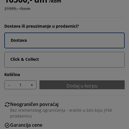
/kom
21999,- /kom
Dostava ili preuzimanje u prodavnici?
Dostava
Click & Collect
Količina
-
+
Dodaj u korpu
Neograničen povraćaj
Bez vremenskog ograničenja - vratite u bilo koju JYSK
prodavnicu
Garancija cene