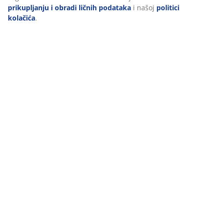
prikupljanju i obradi ličnih podataka
i našoj
politici
kolačića
.
Recenzije
(
10
)
Dostava