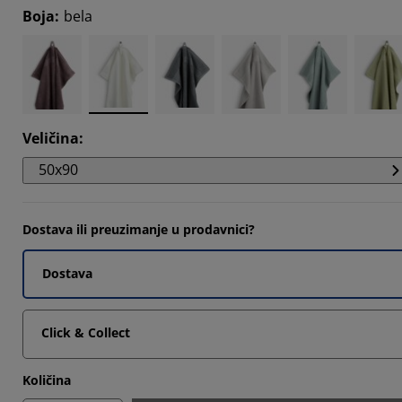
Boja
:
bela
4505%
9009%
7026%
Veličina
:
50x90
Dostava ili preuzimanje u prodavnici?
Dostava
Click & Collect
Količina