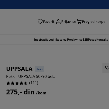
Favoriti
Prijavi se
Pregled korpe
ga
Inspiracija
Leci i katalozi
Prodavnice
B2B
Posao
Kontakt
UPPSALA
Basic
Peškir UPPSALA 50x90 bela
(
111
)
275,- din
/kom
7657%
5313%