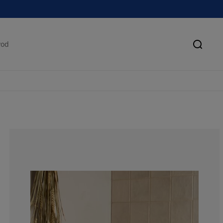
Pretra
76.5765765765
15.31531531531