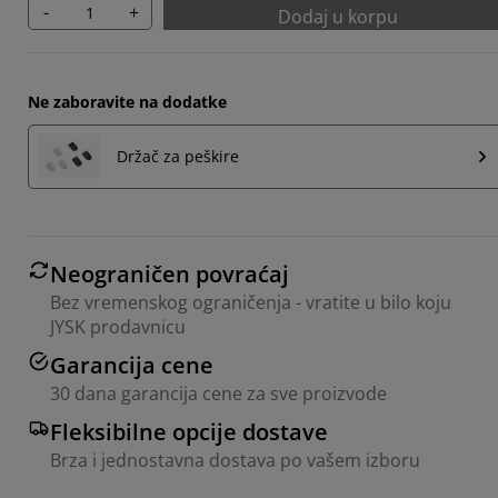
-
+
Dodaj u korpu
Ne zaboravite na dodatke
Držač za peškire
Neograničen povraćaj
Bez vremenskog ograničenja - vratite u bilo koju
JYSK prodavnicu
Garancija cene
30 dana garancija cene za sve proizvode
Fleksibilne opcije dostave
Brza i jednostavna dostava po vašem izboru