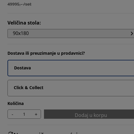
49995,- /set
Veličina stola
:
90x180
Dostava ili preuzimanje u prodavnici?
Dostava
Click & Collect
Količina
-
+
Dodaj u korpu