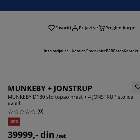
Favoriti
Prijavi se
Pregled korpe
ga
Inspiracija
Leci i katalozi
Prodavnice
B2B
Posao
Kontakt
MUNKEBY + JONSTRUP
MUNKEBY D180 sto topao hrast + 4 JONSTRUP stolice
asfalt
(
0
)
-20%
39999,- din
/set